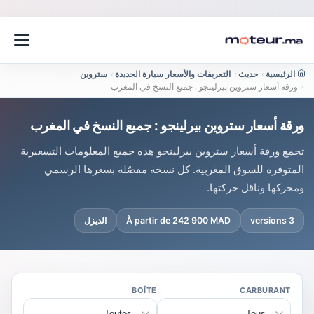
الرئيسية
›
حديث
›
التعريفات والأسعار سيارة الجديدة
›
ستروين
›
ورقة أسعار ستروين بيرلينجو : جميع النسخ في المغرب
ورقة أسعار ستروين بيرلينجو : جميع النسخ في المغرب
تجمع ورقة أسعار ستروين بيرلينجو هذه جميع المعلومات التسعيرية
المتوفرة للسوق المغربية. كل نسخة مفصّلة بسعرها الرسمي
ومحركها وناقل حركتها.
3 versions
À partir de 242 900 MAD
الديزل
BOÎTE
CARBURANT