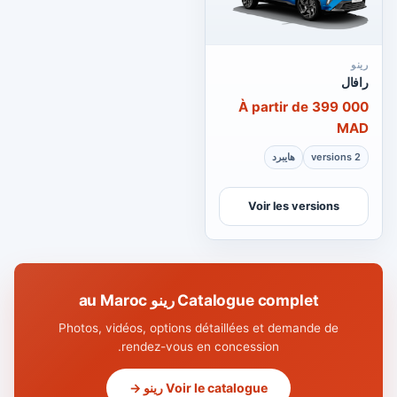
رينو
رافال
À partir de 399 000
MAD
2 versions
هايبرد
Voir les versions
Catalogue complet رينو au Maroc
Photos, vidéos, options détaillées et demande de
rendez-vous en concession.
Voir le catalogue رينو →