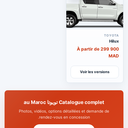
TOYOTA
Hilux
À partir de 299 900
MAD
Voir les versions
Catalogue complet تويوتا au Maroc
Photos, vidéos, options détaillées et demande de
rendez-vous en concession.