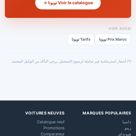
Voir le catalogue تويوتا →
VOIR AUSSI
Prix Maroc تويوتا
Tarifs تويوتا
(*) أسعار استرشادية غير شاملة لرسوم التسجيل. يرجى التأكد من الوكيل المعتمد.
VOITURES NEUVES
MARQUES POPULAIRES
داسيا
Catalogue neuf
رينو
Promotions
هيونداي
Comparateur