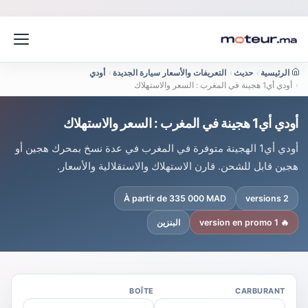
الرئيسية
›
حديث
›
التعريفات والأسعار سيارة الجديدة
›
أودي
›
أودي أي1 هجينة في المغرب : السعر والاستهلاك
أودي أي1 هجينة في المغرب : السعر والاستهلاك
أودي أي1 الهجينة متوفرة في المغرب في عدة نسخ بمحرك هجين أو
هجين قابل للشحن. قارن الاستهلاك والاستقلالية والأسعار.
À partir de 335 000 MAD
2 versions
🔥 1 version en promo
البنزين
BOÎTE
CARBURANT