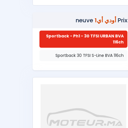
Prix
أودي أي1
neuve
Sportback - Ph1 - 30 TFSI URBAN BVA
116ch
Sportback 30 TFSI S-Line BVA 116ch