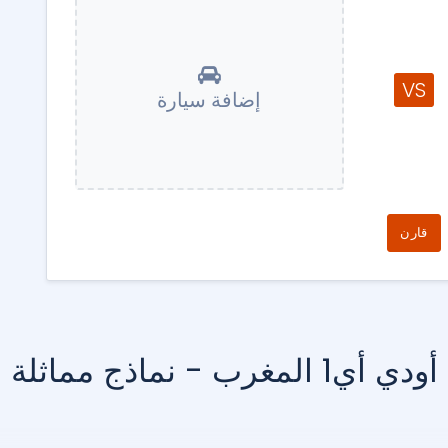
VS
إضافة سيارة
قارن
أودي أي1 المغرب - نماذج مماثلة