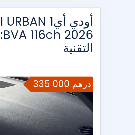
أودي أي1 N
التقنية
335 000 درهم