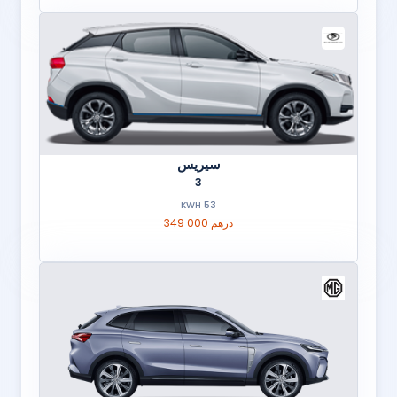
سيريس
3
53 KWH
349 000 درهم