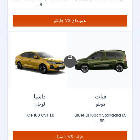
B...
هيونداي VS جايكو
فيات
داسيا
دوبلو
لوجان
1.0 TCe 100 CVT
1.5 BlueHDi 100ch Standard
5P...
فيات VS داسيا