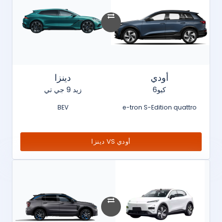
أودي
دينزا
كيو6
زيد 9 جي تي
BEV
e-tron S-Edition quattro
أودي VS دينزا