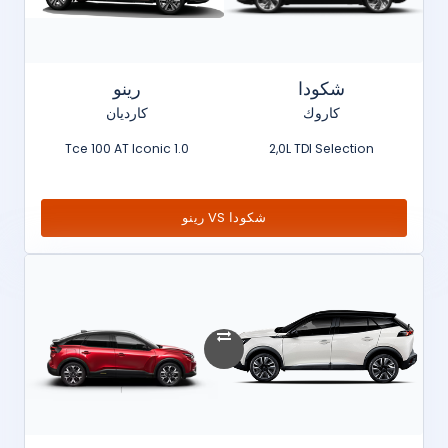
شكودا
رينو
كاروك
كارديان
1.0 Tce 100 AT Iconic
2,0L TDI Selection
شكودا VS رينو