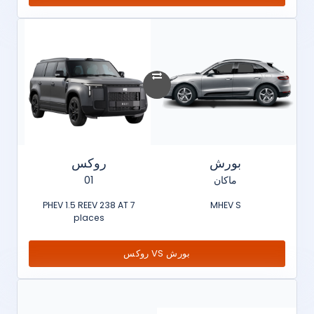
بورش
روكس
ماكان
01
PHEV 1.5 REEV 238 AT 7
MHEV S
places
بورش VS روكس