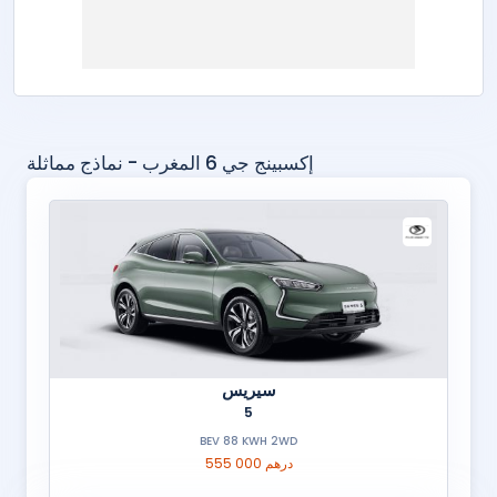
إكسبينج جي 6 المغرب - نماذج مماثلة
سيريس
5
BEV 88 KWH 2WD
555 000 درهم