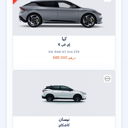
كيا
إي في 6
239 kW 4WD GT line
685 000 درهم
نيسان
كاشكاي