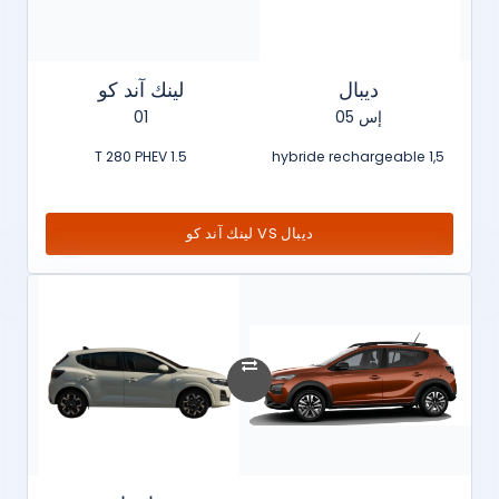
ديبال
لينك آند كو
إس 05
01
1.5 T 280 PHEV
1,5 hybride rechargeable
ديبال VS لينك آند كو