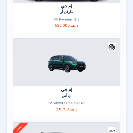
إم جي
مارفل آر
212 kW Premium
530 000 درهم
إم جي
زد أس
EV 51KWH EXCLUSIVE AT
231 750 درهم
تخفيض