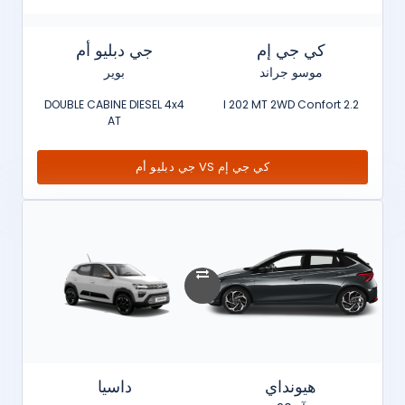
كي جي إم
جي دبليو أم
موسو جراند
بوير
DOUBLE CABINE DIESEL 4x4
2.2 l 202 MT 2WD Confort
AT
كي جي إم VS جي دبليو أم
هيونداي
داسيا