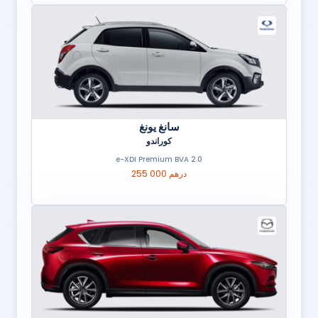
سانغ يونغ
كوراندو
2.0 e-XDI Premium BVA
255 000 درهم