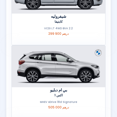
شيفروليه
كابتيفا
2.2 VCDI LT 4WD BVA
299 900 درهم
بي ام دبليو
اكس 1
MHEV sDrive 18d Signature
505 000 درهم