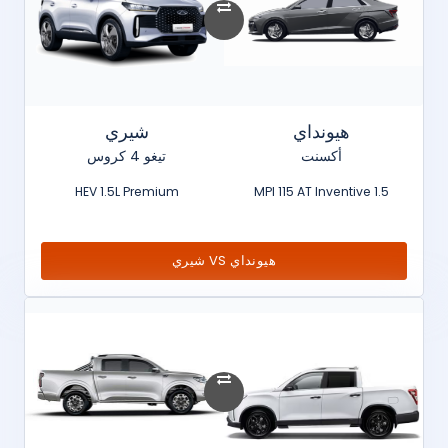
هيونداي
شيري
أكسنت
تيغو 4 كروس
HEV 1.5L Premium
1.5 MPI 115 AT Inventive
هيونداي VS شيري