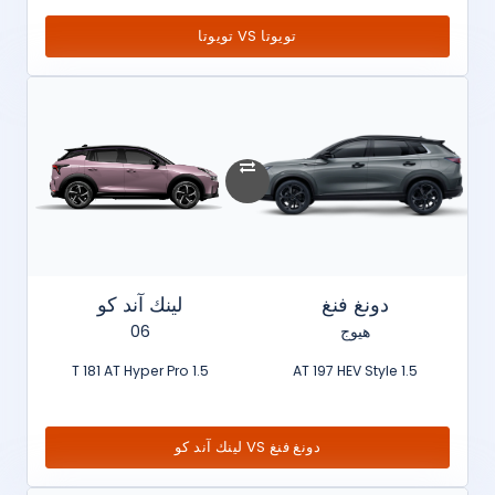
تويوتا VS تويوتا
دونغ فنغ
لينك آند كو
هيوج
06
1.5 T 181 AT Hyper Pro
1.5 AT 197 HEV Style
دونغ فنغ VS لينك آند كو