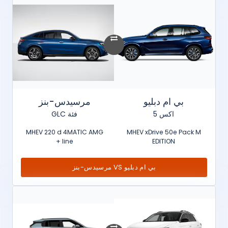
بي ام دبليو
مرسيدس-بنز
اكس 5
فئة GLC
MHEV 220 d 4MATIC AMG
MHEV xDrive 50e Pack M
line +
EDITION
بي ام دبليو VS مرسيدس-بنز