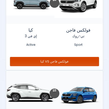
فولكس فاجن
كيا
تي-روك
إي في 3
Active
Sport
فولكس فاجن VS كيا