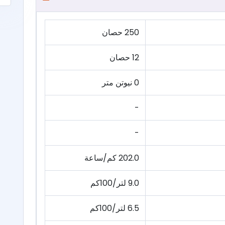
250 حصان
12 حصان
0 نيوتن متر
-
-
202.0 كم/ساعة
9.0 لتر/100كم
6.5 لتر/100كم