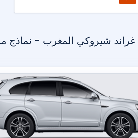
راند شيروكي المغرب - نماذج مم