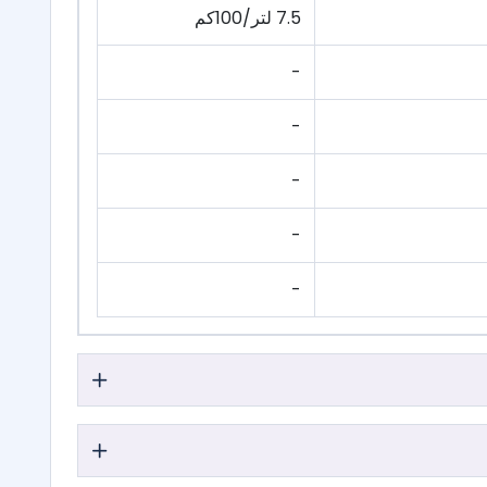
7.5 لتر/100كم
-
-
-
-
-