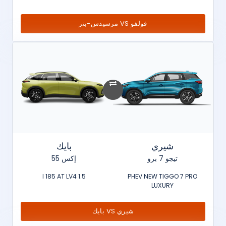
فولفو VS مرسيدس-بنز
شيري
بايك
تيجو 7 برو
إكس 55
1.5 l 185 AT LV4
PHEV NEW TIGGO 7 PRO
LUXURY
شيري VS بايك