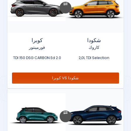
شكودا
كوبرا
كاروك
فورمينتور
2.0 TDI 150 DSG CARBON Ed
2,0L TDI Selection
شكودا VS كوبرا