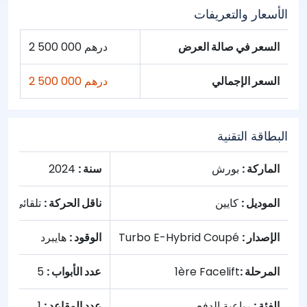
الأسعار والتعريفات
السعر في صالة العرض
2 500 000 درهم
السعر الإجمالي
2 500 000 درهم
البطاقة التقنية
الماركة :
بورش
سنة :
2024
الموديل :
كايين
ناقل الحركة :
تلقائي
الإصدار :
Turbo E-Hybrid Coupé
الوقود :
هايبرد
المرحلة :
1ère Facelift
عدد الأبواب :
5
الفئة :
رباعية الدفع
عدد المقاعد :
1