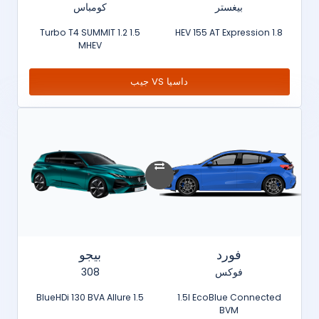
بيغستر
كومباس
1.5 Turbo T4 SUMMIT 1.2
1.8 HEV 155 AT Expression
MHEV
داسيا VS جيب
فورد
بيجو
فوكس
308
1.5 BlueHDi 130 BVA Allure
1.5l EcoBlue Connected
BVM