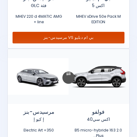
اكس 5
فئة GLC
MHEV 220 d 4MATIC AMG
MHEV xDrive 50e Pack M
line +
EDITION
بي ام دبليو VS مرسيدس-بنز
فولفو
مرسيدس-بنز
اكس سي40
إ كيو إ
350+ Electric Art
2.0 B5 micro-hybride 163
Plus...