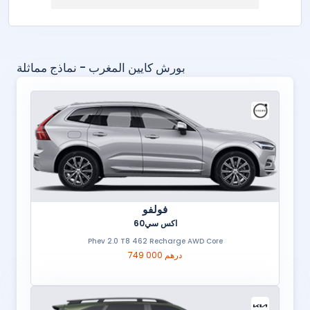
بورش كايين المغرب - نماذج مماثلة
فولفو
اكس سي60
Phev 2.0 T8 462 Recharge AWD Core
749 000 درهم