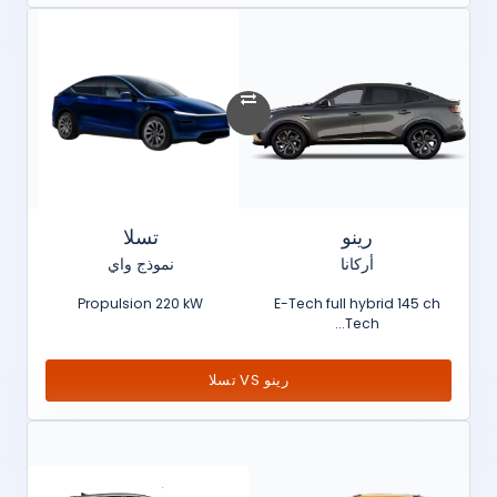
رينو
تسلا
أركانا
نموذج واي
Propulsion 220 kW
E-Tech full hybrid 145 ch
Tech...
رينو VS تسلا