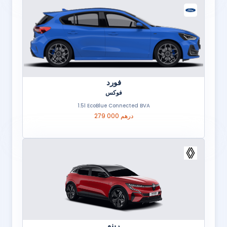
فورد
فوكس
1.5l EcoBlue Connected BVA
279 000 درهم
رينو