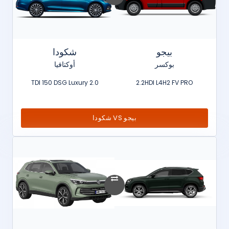
بيجو
شكودا
بوكسر
أوكتافيا
2.0 TDI 150 DSG Luxury
2.2HDI L4H2 FV PRO
بيجو VS شكودا