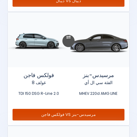
ديبال VS ديبال
مرسيدس-بنز
فولكس فاجن
الفئة سي ال أي
غولف 8
2.0 TDI 150 DSG R-Line
MHEV 220d AMG LINE
مرسيدس-بنز VS فولكس فاجن