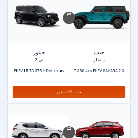
جيب
جيتور
رانجلر
تي 2
PHEV 1.5 TD 375 I-DM Luxury
2.0 T 380 4xe PHEV SAHARA
جيب VS جيتور