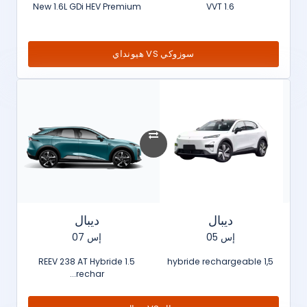
New 1.6L GDi HEV Premium
1.6 VVT
سوزوكي VS هيونداي
ديبال
ديبال
إس 05
إس 07
1.5 REEV 238 AT Hybride
1,5 hybride rechargeable
rechar...