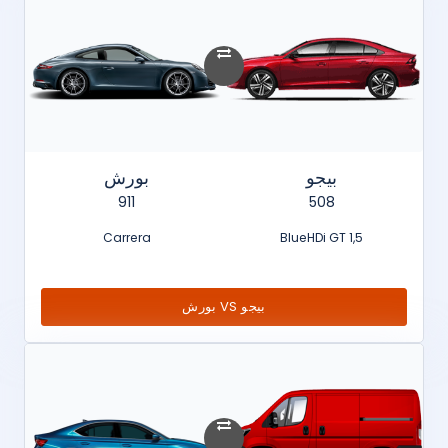
بيجو
بورش
911
508
Carrera
1,5 BlueHDi GT
بيجو VS بورش