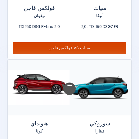
سيات
فولكس فاجن
أتيكا
تيغوان
2.0 TDI 150 DSG R-Line
2,0L TDI 150 DSG7 FR
سيات VS فولكس فاجن
سوزوكي
هيونداي
فيتارا
كونا