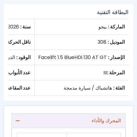
البطاقة التقنية
الماركة :
بيجو
سنة :
2026
الموديل :
308
ناقل الحركة :
تلق
الإصدار :
Facelift 1.5 BlueHDi 130 AT GT
الوقود :
الديزل
المرحلة :
III
عدد الأبواب :
5
الفئة :
هاتشباك / سيارة مدمجة
عدد المقاعد :
5
المحرك والأداء