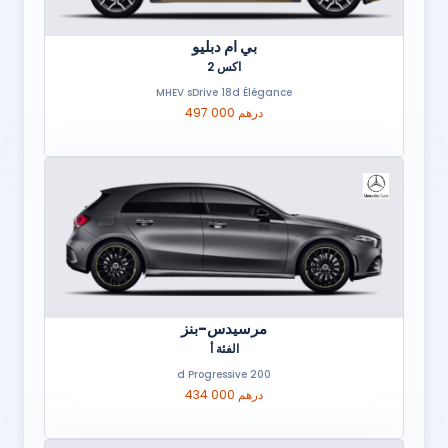
بي ام دبليو
اكس 2
MHEV sDrive 18d Élégance
497 000 درهم
مرسيدس-بنز
الفئة أ
200 d Progressive
434 000 درهم