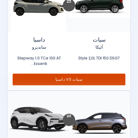
سيات
داسيا
أتيكا
سانديرو
Stepway 1.0 TCe 100 AT
Style 2,0L TDI 150 DSG7
Essenti...
سيات VS داسيا