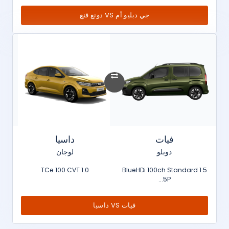
جي دبليو أم VS دونغ فنغ
فيات
داسيا
دوبلو
لوجان
1.0 TCe 100 CVT
1.5 BlueHDi 100ch Standard
5P...
فيات VS داسيا