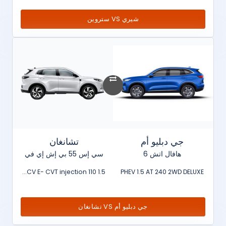
شيري VS ستروين
جي دبليو أم
تشانغان
هافال اتش 6
سي إس 55 بي إش إي في
1.5 110 CV E- CVT injection...
PHEV 1.5 AT 240 2WD DELUXE
جي دبليو أم VS تشانغان