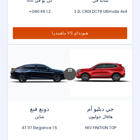
سانتا في
كي يو في 100
1.2 G80 K6+
2.2L CRDI DCT8 Ultimate 4x4
هيونداي VS ماهيندرا
جي دبليو أم
دونغ فنغ
هافال جوليون
شاين
1.5 AT 117 Elegance
HEV FINITION TOP