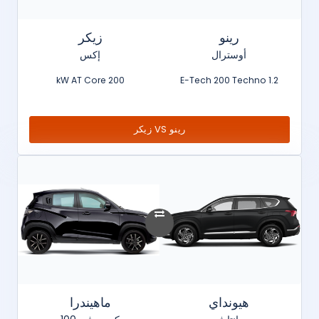
رينو
زيكر
أوسترال
إكس
200 kW AT Core
1.2 E-Tech 200 Techno
رينو VS زيكر
هيونداي
ماهيندرا