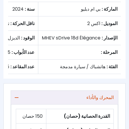
الماركة :
بي ام دبليو
سنة :
2024
الموديل :
اكس 2
ناقل الحركة :
تلقائي
الإصدار :
MHEV sDrive 18d Élégance
الوقود :
الديزل
المرحلة :
عدد الأبواب :
5
الفئة :
هاتشباك / سيارة مدمجة
عدد المقاعد :
5
المحرك والأداء
القدرة الحصانية (حصان)
150 حصان