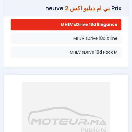
Prix
بي ام دبليو اكس 2
neuve
MHEV sDrive 18d Élégance
MHEV sDrive 18d X line
MHEV sDrive 18d Pack M