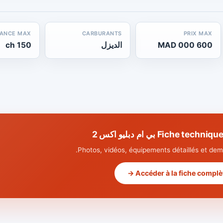
SANCE MAX
CARBURANTS
PRIX MAX
600 000 MAD
الديزل
150 ch
Fiche t بي ام دبليو اكس 2
Photos, vidéos, équipements détaillés et dema
Accéder à la fiche complète