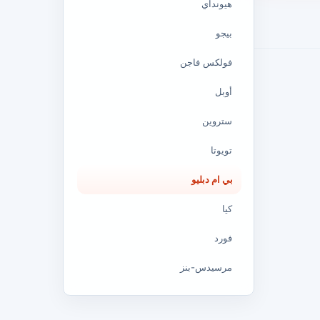
هيونداي
بيجو
فولكس فاجن
أوبل
ستروين
تويوتا
بي ام دبليو
كيا
فورد
مرسيدس-بنز