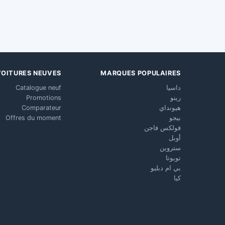
VOITURES NEUVES
MARQUES POPULAIRES
داسيا
Catalogue neuf
رينو
Promotions
هيونداي
Comparateur
بيجو
Offres du moment
فولكس فاجن
أوبل
ستروين
تويوتا
بي ام دبليو
كيا