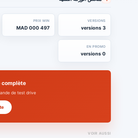
PRIX MIN
VERSIONS
497 000 MAD
3 versions
EN PROMO
0 versions
echnique complète
nde de test drive.
 →
VOIR AUSSI