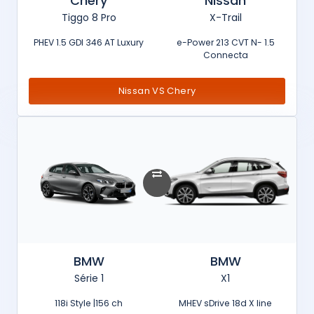
Chery
Nissan
Tiggo 8 Pro
X-Trail
PHEV 1.5 GDI 346 AT Luxury
1.5 e-Power 213 CVT N-
Connecta
Nissan VS Chery
BMW
BMW
Série 1
X1
118i Style |156 ch
MHEV sDrive 18d X line