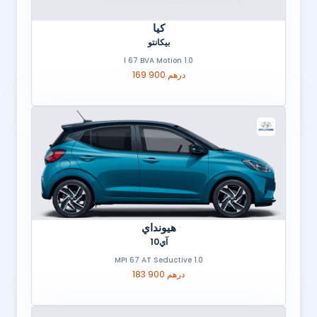
كيا
بيكانتو
1.0 l 67 BVA Motion
169 900 درهم
هيونداي
آي10
1.0 MPI 67 AT Seductive
183 900 درهم