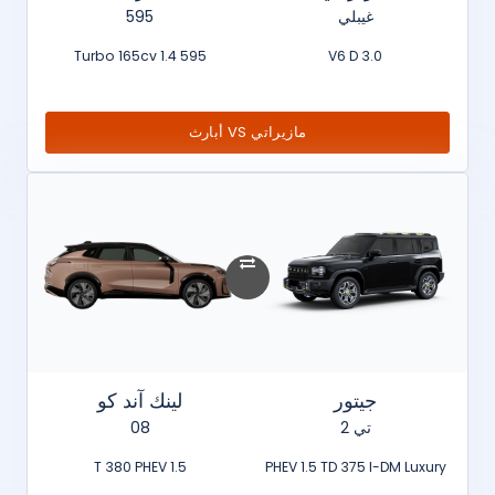
غيبلي
595
595 1.4 Turbo 165cv
3.0 V6 D
مازيراتي VS أبارث
جيتور
لينك آند كو
تي 2
08
1.5 T 380 PHEV
PHEV 1.5 TD 375 I-DM Luxury