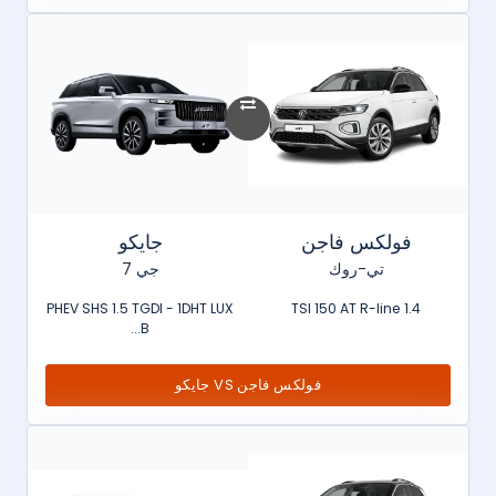
فولكس فاجن
جايكو
تي-روك
جي 7
PHEV SHS 1.5 TGDI - 1DHT LUX
1.4 TSI 150 AT R-line
B...
فولكس فاجن VS جايكو