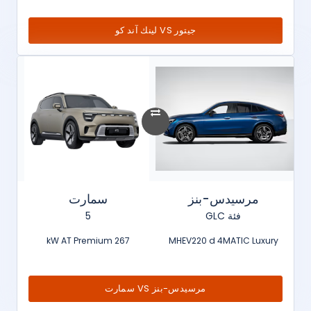
جيتور VS لينك آند كو
مرسيدس-بنز
سمارت
فئة GLC
5
267 kW AT Premium
MHEV220 d 4MATIC Luxury
مرسيدس-بنز VS سمارت