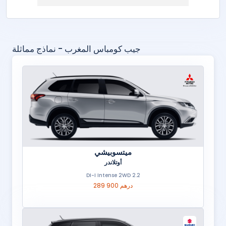
جيب كومباس المغرب - نماذج مماثلة
ميتسوبيشي
أوتلاندر
2.2 DI-I Intense 2WD
289 900 درهم