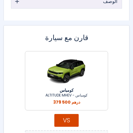
الوصف
قارن مع سيارة
كومباس
كومباس - ALTITUDE MHEV
379 500 درهم
VS