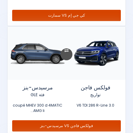
كي جي إم VS سمارت
فولكس فاجن
مرسيدس-بنز
تواريج
فئة GLE
coupé MHEV 300 d 4MATIC
3.0 V6 TDI 286 R-Line
AMG li...
فولكس فاجن VS مرسيدس-بنز