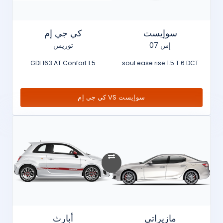
سوإيست
كي جي إم
إس 07
توريس
1.5 GDI 163 AT Confort
soul ease rise 1.5 T 6 DCT
سوإيست VS كي جي إم
مازيراتي
أبارث