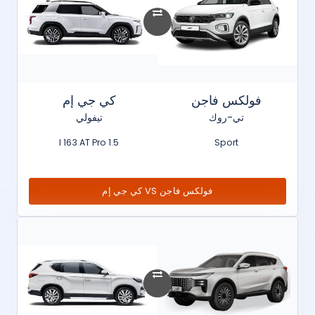
فولكس فاجن
كي جي إم
تي-روك
تيفولي
1.5 l 163 AT Pro
Sport
فولكس فاجن VS كي جي إم