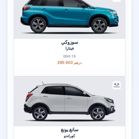
سوزوكي
فيتارا
1.9 DDiS
295 900 درهم
سانغ يونغ
كوراندو