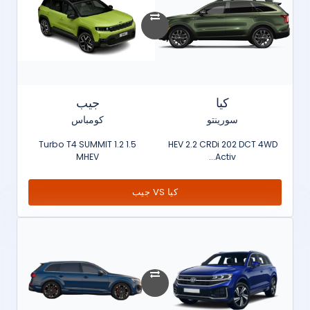
كيا
جيب
سورينتو
كومباس
1.5 Turbo T4 SUMMIT 1.2
HEV 2.2 CRDi 202 DCT 4WD
MHEV
Activ...
كيا VS جيب