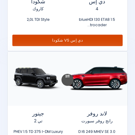
دي إس
شكودا
4
كاروك
2,0L TDI Style
1.5 blueHDI 130 ETA8
trocader...
دي إس VS شكودا
لاند روفر
جيتور
رانج روفر سبورت
تي 2
PHEV 1.5 TD 375 I-DM Luxury
3.0 D I6 249 MHEV SE