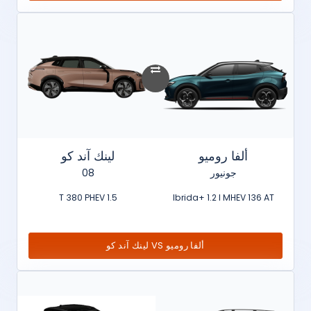
ألفا روميو
لينك آند كو
جونيور
08
1.5 T 380 PHEV
Ibrida+ 1.2 l MHEV 136 AT
ألفا روميو VS لينك آند كو