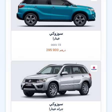
سوزوكي
فيتارا
1.9 DDiS
295 900 درهم
سوزوكي
جراند فيتارا