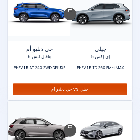
جيلي
جي دبليو أم
إي إكس 5
هافال اتش 6
PHEV 1.5 AT 240 2WD DELUXE
PHEV 1.5 TD 260 EM-i MAX
جيلي VS جي دبليو أم