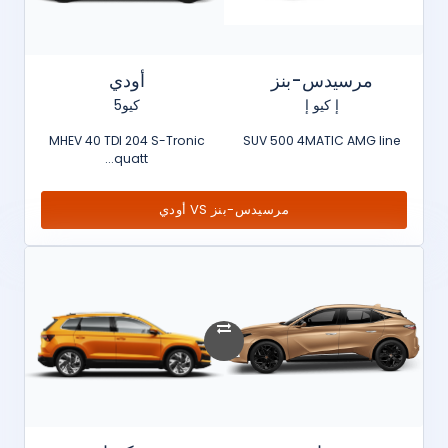
مرسيدس-بنز
أودي
إ كيو إ
كيو5
MHEV 40 TDI 204 S-Tronic
SUV 500 4MATIC AMG line
quatt...
مرسيدس-بنز VS أودي