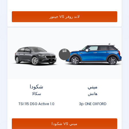
لاند روفر VS جيتور
ميني
شكودا
هاتش
سكالا
1.0 TSI 115 DSG Active
3p ONE OXFORD
ميني VS شكودا