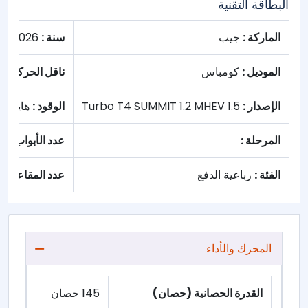
البطاقة التقنية
الماركة :
جيب
سنة :
2026
الموديل :
كومباس
ناقل الحركة :
تل
الإصدار :
1.5 Turbo T4 SUMMIT 1.2 MHEV
الوقود :
هايبرد
المرحلة :
عدد الأبواب :
5
الفئة :
رباعية الدفع
عدد المقاعد :
5
المحرك والأداء
القدرة الحصانية (حصان)
145 حصان