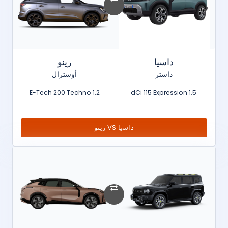
داسيا
رينو
داستر
أوسترال
1.2 E-Tech 200 Techno
1.5 dCi 115 Expression
داسيا VS رينو