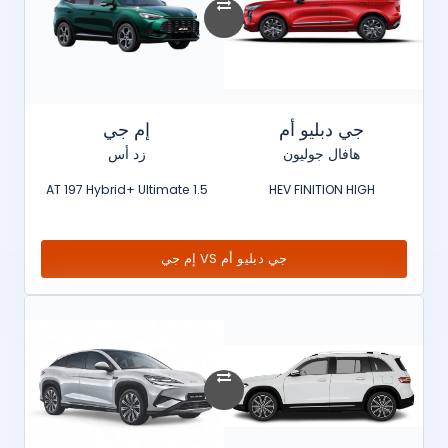
جي دبليو أم
إم جي
هافال جوليون
زد أس
1.5 AT 197 Hybrid+ Ultimate
HEV FINITION HIGH
جي دبليو أم VS إم جي