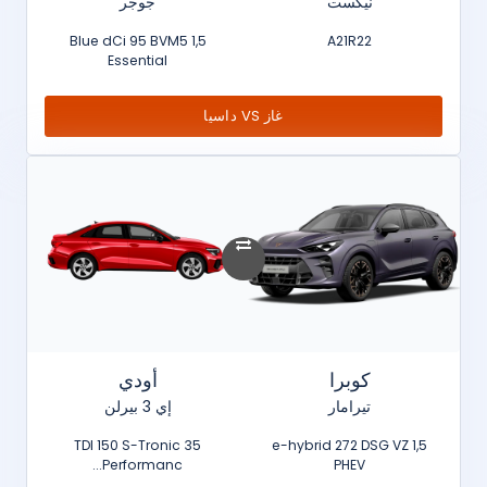
نيكست
جوجر
1,5 Blue dCi 95 BVM5
A21R22
Essential
غاز VS داسيا
كوبرا
أودي
تيرامار
إي 3 بيرلن
35 TDI 150 S-Tronic
1,5 e-hybrid 272 DSG VZ
Performanc...
PHEV