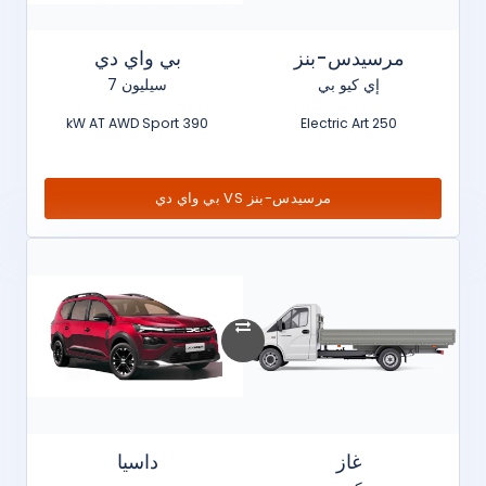
مرسيدس-بنز
بي واي دي
إي كيو بي
سيليون 7
390 kW AT AWD Sport
250 Electric Art
مرسيدس-بنز VS بي واي دي
غاز
داسيا