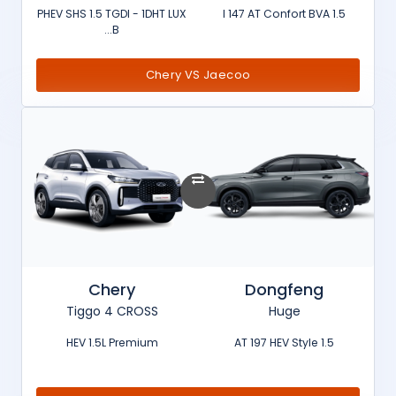
PHEV SHS 1.5 TGDI - 1DHT LUX
1.5 l 147 AT Confort BVA
B...
Chery VS Jaecoo
Chery
Dongfeng
Tiggo 4 CROSS
Huge
HEV 1.5L Premium
1.5 AT 197 HEV Style