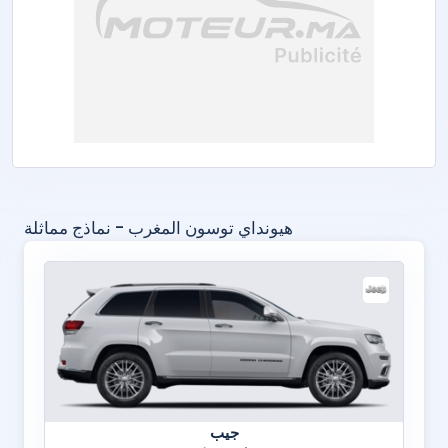
هيونداي توسون المغرب - نماذج مماثلة
جيب