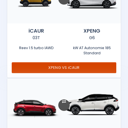
iCAUR
XPENG
03T
G6
Reev 1.5 turbo IAWD
185 kW AT Autonomie
Standard
XPENG VS iCAUR