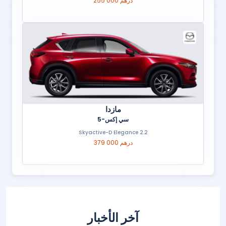
255 000 درهم
مازدا
سي إكس-5
2.2 Skyactive-D Elegance
379 000 درهم
آخر الأخبار