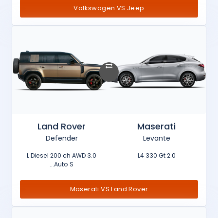
Volkswagen VS Jeep
Land Rover
Maserati
Defender
Levante
3.0 L Diesel 200 ch AWD
2.0 L4 330 Gt
Auto S...
Maserati VS Land Rover