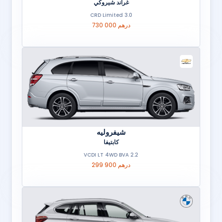
غراند شيروكي
3.0 CRD Limited
730 000 درهم
شيفروليه
كابتيفا
2.2 VCDI LT 4WD BVA
299 900 درهم