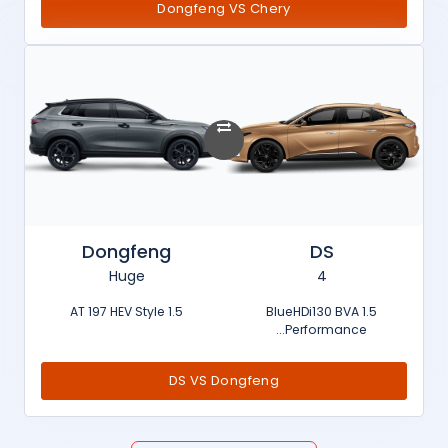
Dongfeng VS Chery
Dongfeng
DS
Huge
4
1.5 AT 197 HEV Style
1.5 BlueHDi130 BVA
Performance...
DS VS Dongfeng