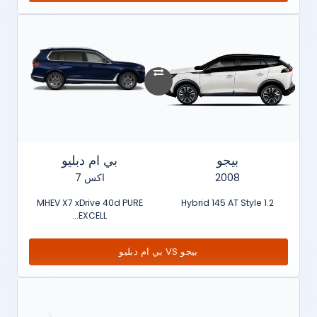
بيجو
بي ام دبليو
2008
اكس 7
MHEV X7 xDrive 40d PURE
1.2 Hybrid 145 AT Style
EXCELL...
بيجو VS بي ام دبليو