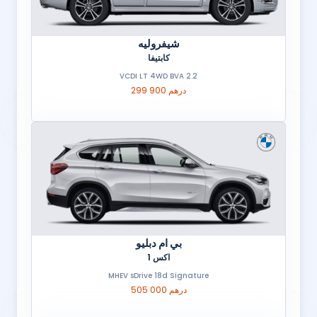
شيفروليه
كابتيفا
2.2 VCDI LT 4WD BVA
299 900 درهم
بي ام دبليو
اكس 1
MHEV sDrive 18d Signature
505 000 درهم