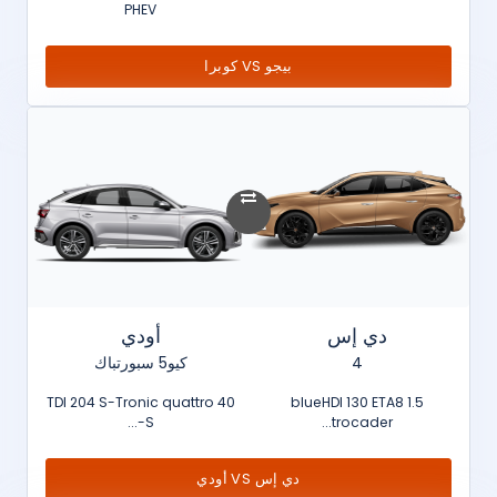
PHEV
بيجو VS كوبرا
دي إس
أودي
4
كيو5 سبورتباك
40 TDI 204 S-Tronic quattro
1.5 blueHDI 130 ETA8
S-...
trocader...
دي إس VS أودي