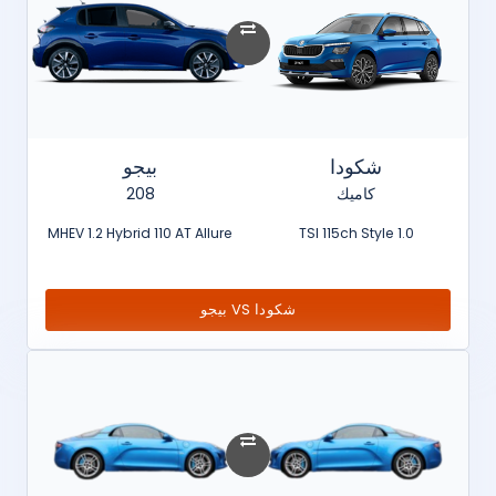
شكودا
بيجو
كاميك
208
MHEV 1.2 Hybrid 110 AT Allure
1.0 TSI 115ch Style
شكودا VS بيجو