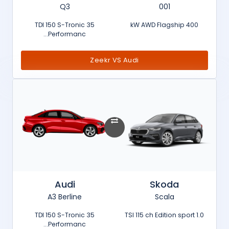
Q3
001
35 TDI 150 S-Tronic
400 kW AWD Flagship
Performanc...
Zeekr VS Audi
Audi
Skoda
A3 Berline
Scala
35 TDI 150 S-Tronic
1.0 TSI 115 ch Edition sport
Performanc...