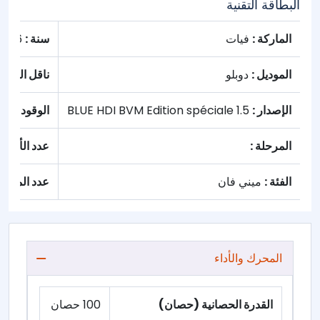
البطاقة التقنية
الماركة :
فيات
سنة :
2026
الموديل :
دوبلو
ناقل الحركة
الإصدار :
1.5 BLUE HDI BVM Edition spéciale
الوقود :
الد
المرحلة :
عدد الأبواب 
الفئة :
ميني فان
عدد المقاعد
المحرك والأداء
القدرة الحصانية (حصان)
100 حصان