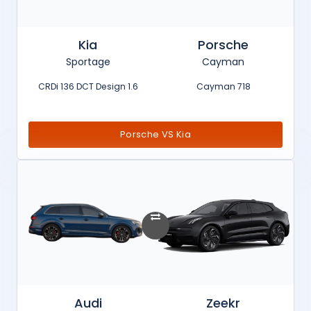
Kia
Porsche
Sportage
Cayman
1.6 CRDi 136 DCT Design
718 Cayman
Porsche VS Kia
Audi
Zeekr