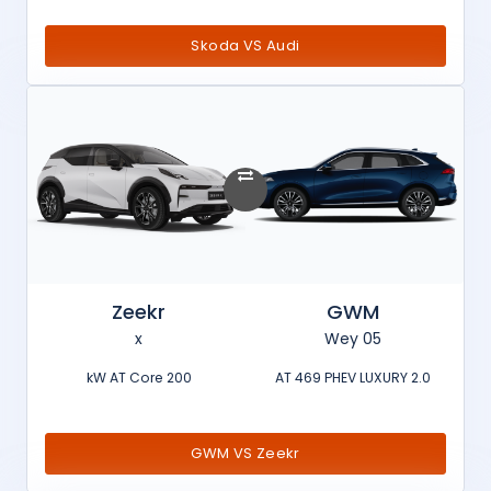
Skoda VS Audi
Zeekr
GWM
x
Wey 05
200 kW AT Core
2.0 AT 469 PHEV LUXURY
GWM VS Zeekr