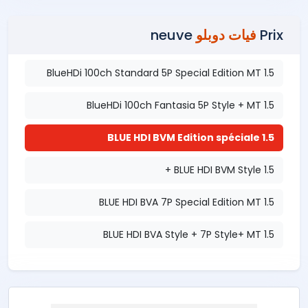
Prix
فيات دوبلو
neuve
1.5 BlueHDi 100ch Standard 5P Special Edition MT
1.5 BlueHDi 100ch Fantasia 5P Style + MT
1.5 BLUE HDI BVM Edition spéciale
1.5 BLUE HDI BVM Style +
1.5 BLUE HDI BVA 7P Special Edition MT
1.5 BLUE HDI BVA Style + 7P Style+ MT