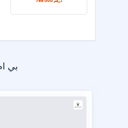
766 000 درهم
بي ام دبليو