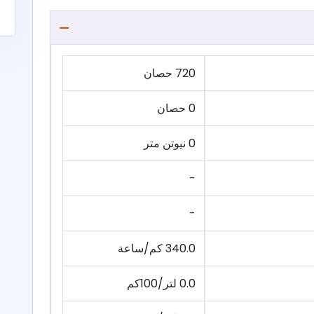
720 حصان
0 حصان
0 نيوتن متر
-
-
340.0 كم/ساعة
0.0 لتر/100كم