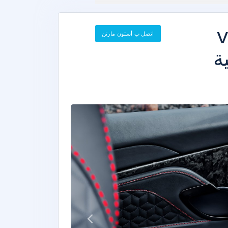
v-
اتصل ب أستون مارتن