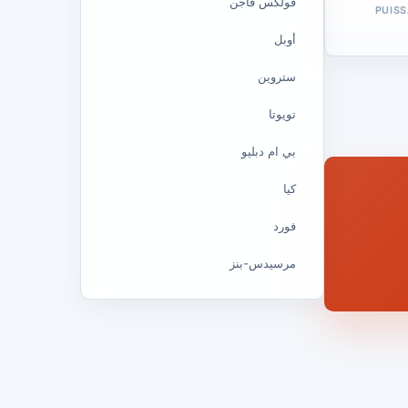
فولكس فاجن
PUIS
أوبل
ستروين
تويوتا
بي ام دبليو
كيا
فورد
مرسيدس-بنز