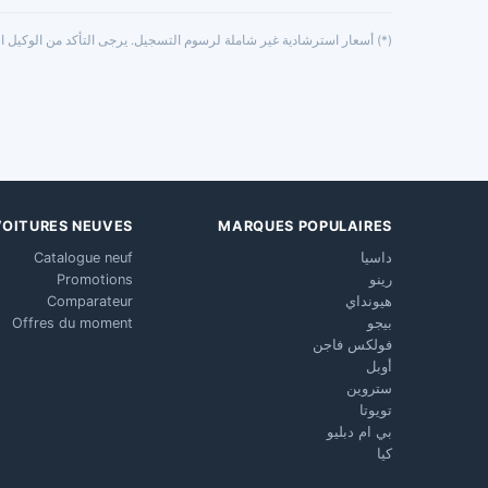
(*) أسعار استرشادية غير شاملة لرسوم التسجيل. يرجى التأكد من الوكيل ال
VOITURES NEUVES
MARQUES POPULAIRES
داسيا
Catalogue neuf
رينو
Promotions
هيونداي
Comparateur
بيجو
Offres du moment
فولكس فاجن
أوبل
ستروين
تويوتا
بي ام دبليو
كيا