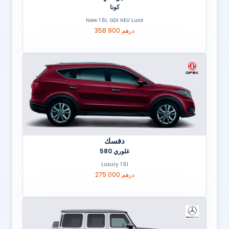
كونا
New 1.6L GDi HEV Luxe
358 900 درهم
دفسك
غلوري 580
Luxury 1.5l
275 000 درهم