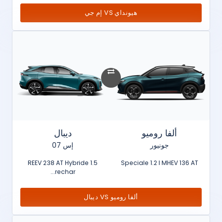
هيونداي VS إم جي
ألفا روميو
ديبال
جونيور
إس 07
1.5 REEV 238 AT Hybride
Speciale 1.2 l MHEV 136 AT
rechar...
ألفا روميو VS ديبال