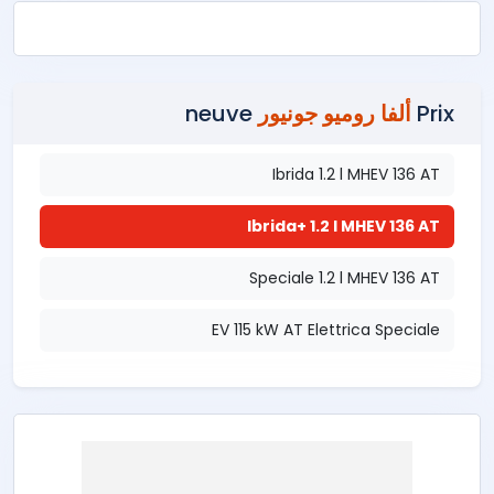
Prix
ألفا روميو جونيور
neuve
Ibrida 1.2 l MHEV 136 AT
Ibrida+ 1.2 l MHEV 136 AT
Speciale 1.2 l MHEV 136 AT
EV 115 kW AT Elettrica Speciale