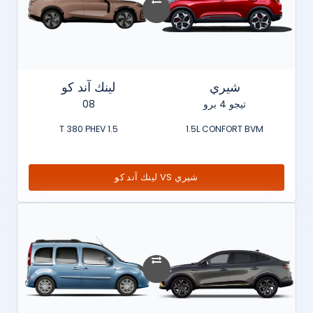
شيري
لينك آند كو
تيجو 4 برو
08
1.5 T 380 PHEV
1.5L CONFORT BVM
شيري VS لينك آند كو