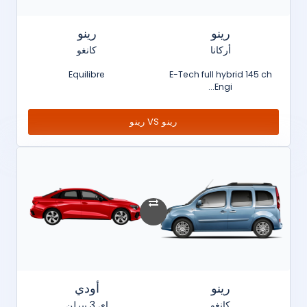
رينو
رينو
أركانا
كانغو
Equilibre
E-Tech full hybrid 145 ch
Engi...
رينو VS رينو
رينو
أودي
كانغو
إي 3 بيرلن