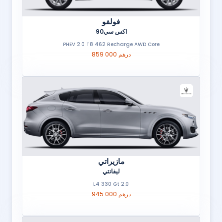
فولفو
اكس سي90
PHEV 2.0 T8 462 Recharge AWD Core
859 000 درهم
مازيراتي
ليفانتي
2.0 L4 330 Gt
945 000 درهم