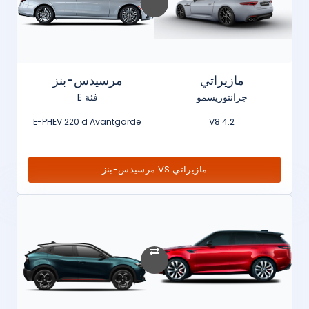
مازيراتي
مرسيدس-بنز
جرانتوريسمو
فئة E
E-PHEV 220 d Avantgarde
4.2 V8
مازيراتي VS مرسيدس-بنز