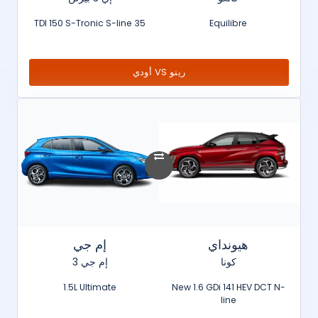
35 TDI 150 S-Tronic S-line
Equilibre
رينو VS أودي
هيونداي
إم جي
كونا
إم جي 3
1.5L Ultimate
New 1.6 GDi 141 HEV DCT N-
line