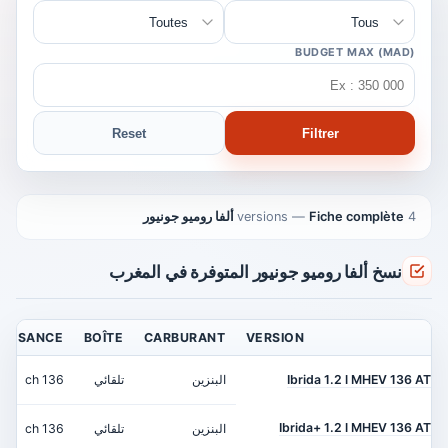
BUDGET MAX (MAD)
Reset
Filtrer
4 versions
Fiche complète ألفا روميو جونيور
—
نسخ ألفا روميو جونيور المتوفرة في المغرب
UISSANCE
BOÎTE
CARBURANT
VERSION
Ibrida 1.2 l MHEV 136 AT
البنزين
تلقائي
136 ch
Ibrida+ 1.2 l MHEV 136 AT
البنزين
تلقائي
136 ch