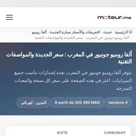
الرئيسية
›
حديث
›
التعريفات والأسعار سيارة الجديدة
›
ألفا روميو
›
ألفا روميو جونيور في المغرب : سعر الجديدة والمواصفات التقنية
ألفا روميو جونيور في المغرب : سعر الجديدة والمواصفات
التقنية
تتوفر ألفا روميو جونيور في المغرب بعدة إصدارات تناسب جميع
الميزانيات. اعثر في هذه الصفحة على سعر كل نسخة والمعدات
المدرجة.
4 versions
À partir de 305 490 MAD
البنزين · كهربائي
BOÎTE
CARBURANT