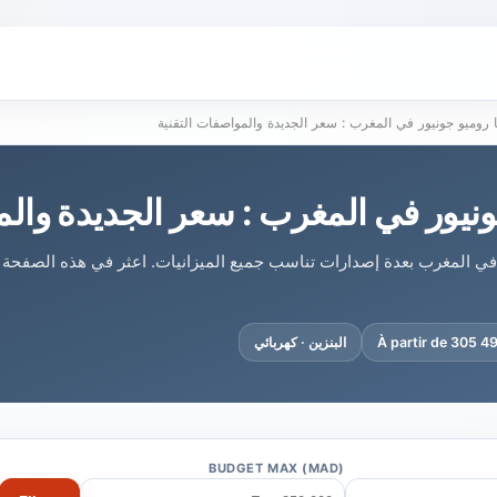
ا روميو جونيور في المغرب : سعر الجديدة والمواصفات التقنية
ونيور في المغرب : سعر الجديدة والم
ر في المغرب بعدة إصدارات تناسب جميع الميزانيات. اعثر في هذه الصفح
À partir de 305 
البنزين · كهربائي
BUDGET MAX (MAD)