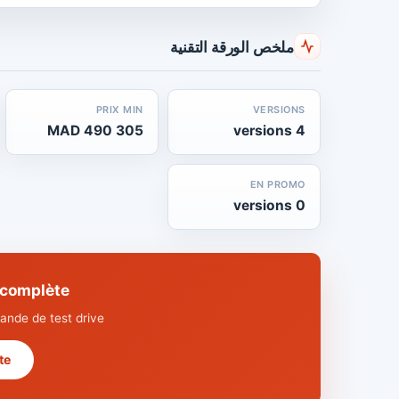
ملخص الورقة التقنية
PRIX MIN
VERSIONS
305 490 MAD
4 versions
EN PROMO
0 versions
chnique complète
nde de test drive.
 →