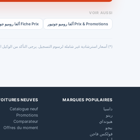
VOIR AUSSI
Prix & Promotions ألفا روميو جونيور
Fiche Prix ألفا روميو جونيور
(*) أسعار استرشادية غير شاملة لرسوم التسجيل. يرجى التأكد من الوكيل ال
VOITURES NEUVES
MARQUES POPULAIRES
داسيا
Catalogue neuf
رينو
Promotions
هيونداي
Comparateur
بيجو
Offres du moment
فولكس فاجن