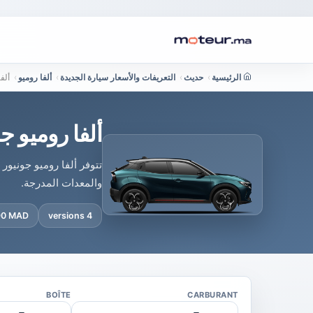
الرئيسية
›
حديث
›
التعريفات والأسعار سيارة الجديدة
›
ألفا روميو
›
ألف
ألفا روميو ج
تتوفر ألفا روميو جونيو
والمعدات المدرجة.
490 MAD
4 versions
BOÎTE
CARBURANT