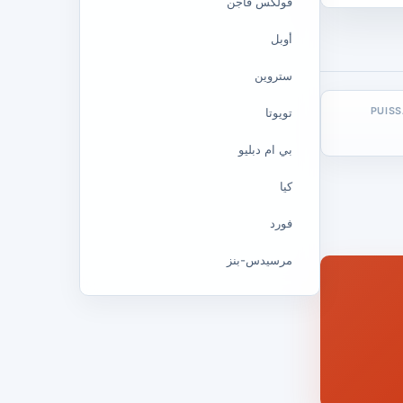
فولكس فاجن
أوبل
ستروين
PUIS
تويوتا
بي ام دبليو
كيا
فورد
مرسيدس-بنز