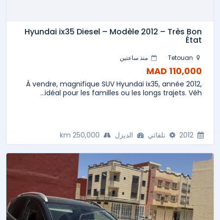
Hyundai ix35 Diesel – Modèle 2012 – Très Bon
État
Tetouan
منذ ساعتين
110,000 MAD
À vendre, magnifique SUV Hyundai ix35, année 2012,
idéal pour les familles ou les longs trajets. Véh...
2012
تلقائي
الديزل
250,000 km