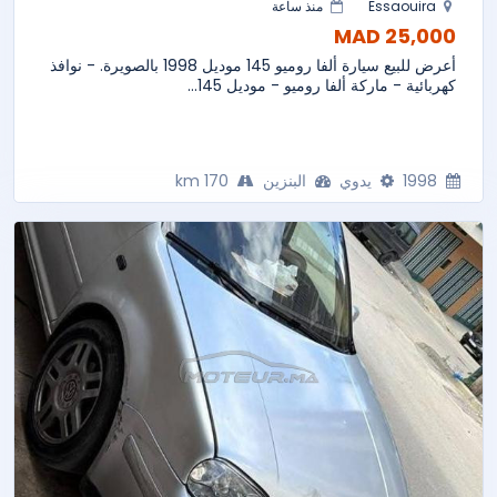
Essaouira
منذ ساعة
25,000 MAD
أعرض للبيع سيارة ألفا روميو 145 موديل 1998 بالصويرة. - نوافذ
كهربائية - ماركة ألفا روميو - موديل 145...
1998
يدوي
البنزين
170 km