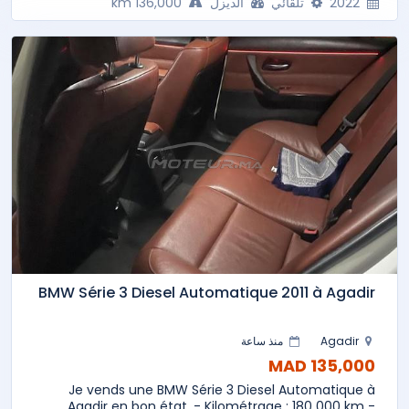
2022
تلقائي
الديزل
136,000 km
BMW Série 3 Diesel Automatique 2011 à Agadir
Agadir
منذ ساعة
135,000 MAD
Je vends une BMW Série 3 Diesel Automatique à
Agadir en bon état. - Kilométrage : 180 000 km -