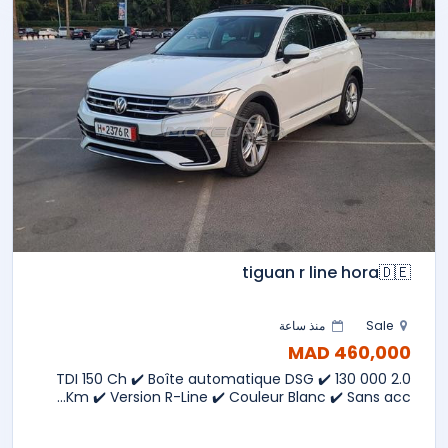
tiguan r line hora🇩🇪
Sale
منذ ساعة
460,000 MAD
2.0 TDI 150 Ch ✔️ Boîte automatique DSG ✔️ 130 000
Km ✔️ Version R-Line ✔️ Couleur Blanc ✔️ Sans acc...