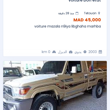
voiture bon état
Tetouan
منذ 28 دقيقة
45,000 MAD
voiture mazala n9iya libghaha marhba
2003
يدوي
الديزل
0 km