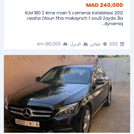
240,000 MAD
2012 KLM 180 2 ème main 5 cameras Kateblassi
rassha Oloun fiha makaynch f sou9 Zayda 3la
dynamiq...
2012
تلقائي
الديزل
180,000 km