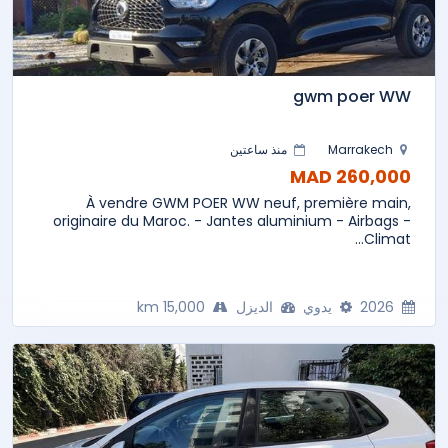
gwm poer WW
Marrakech
منذ ساعتين
260,000 MAD
À vendre GWM POER WW neuf, première main,
originaire du Maroc. - Jantes aluminium - Airbags -
Climat...
2026
يدوي
الديزل
15,000 km