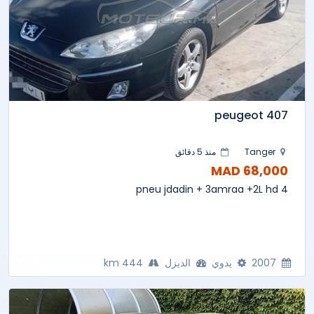
peugeot 407
Tanger
منذ 5 دقائق
68,000 MAD
4 pneu jdadin + 3amraa +2L hd
2007
يدوي
الديزل
444 km