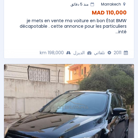
Marrakech
منذ 5 دقائق
110,000 MAD
je mets en vente ma voiture en bon État BMW
décapotable . cette annonce pour les particuliers
inté...
2011
تلقائي
الديزل
198,000 km