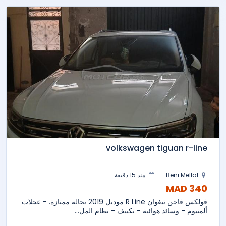
volkswagen tiguan r-line
Beni Mellal
منذ 15 دقيقة
340 MAD
فولكس فاجن تيغوان R Line موديل 2019 بحالة ممتازة. - عجلات
ألمنيوم - وسائد هوائية - تكييف - نظام المل...