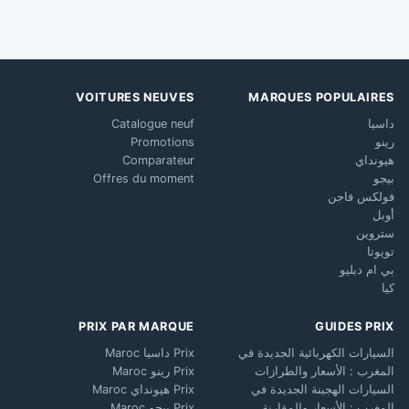
VOITURES NEUVES
MARQUES POPULAIRES
داسيا
Catalogue neuf
رينو
Promotions
هيونداي
Comparateur
بيجو
Offres du moment
فولكس فاجن
أوبل
ستروين
تويوتا
بي ام دبليو
كيا
PRIX PAR MARQUE
GUIDES PRIX
السيارات الكهربائية الجديدة في
Prix داسيا Maroc
المغرب : الأسعار والطرازات
Prix رينو Maroc
السيارات الهجينة الجديدة في
Prix هيونداي Maroc
المغرب : الأسعار والمقارنة
Prix بيجو Maroc