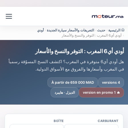
الرئيسية
›
حديث
›
التعريفات والأسعار سيارة الجديدة
›
أودي
›
أودي أي6 المغرب : التوفر والنسخ والأسعار
أودي أي6 المغرب : التوفر والنسخ والأسعار
هل أودي أي6 متوفرة في المغرب؟ اكتشف النسخ المسوّقة رسمياً
في المغرب وأسعارها والفروق مع الأسواق الدولية.
À partir de 659 000 MAD
4 versions
🔥 1 version en promo
الديزل · هايبرد
BOÎTE
CARBURANT