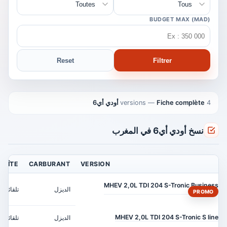
BUDGET MAX (MAD)
Reset
Filtrer
4 versions
Fiche complète أودي أي6
—
نسخ أودي أي6 في المغرب
BOÎTE
CARBURANT
VERSION
MHEV 2,0L TDI 204 S-Tronic Business
الديزل
تلقائي
PROMO
MHEV 2,0L TDI 204 S-Tronic S line
الديزل
تلقائي