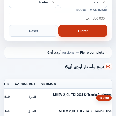
BUDGET MAX (MAD)
Reset
Filtrer
4 versions
Fiche complète أودي أي6
—
نسخ وأسعار أودي أي6
BOÎTE
CARBURANT
VERSION
MHEV 2,0L TDI 204 S-Tronic Business
الديزل
تلقائي
PROMO
MHEV 2,0L TDI 204 S-Tronic S line
الديزل
تلقائي