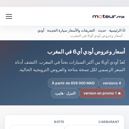
الرئيسية
›
حديث
›
التعريفات والأسعار سيارة الجديدة
›
أودي
›
أسعار وعروض أودي أي6 في المغرب
أسعار وعروض أودي أي6 في المغرب
تُعدّ أودي أي6 من أكثر السيارات بحثاً في المغرب. اكتشف أدناه
السعر الرسمي لكل نسخة متاحة والعروض الترويجية الحالية.
À partir de 659 000 MAD
4 versions
🔥 1 version en promo
الديزل · هايبرد
BOÎTE
CARBURANT