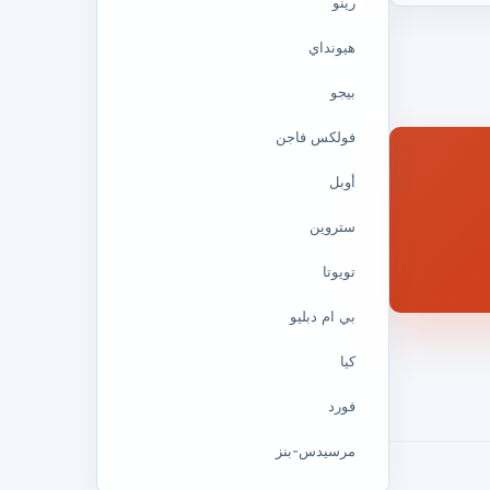
رينو
هيونداي
بيجو
فولكس فاجن
أوبل
ستروين
تويوتا
بي ام دبليو
كيا
فورد
مرسيدس-بنز