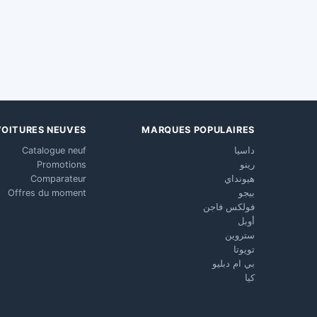
VOITURES NEUVES
MARQUES POPULAIRES
داسيا
Catalogue neuf
رينو
Promotions
هيونداي
Comparateur
بيجو
Offres du moment
فولكس فاجن
أوبل
ستروين
تويوتا
بي ام دبليو
كيا