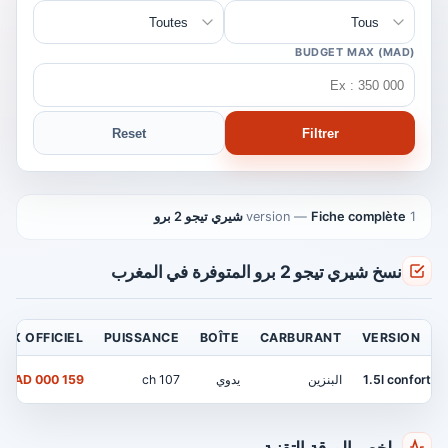
BUDGET MAX (MAD)
Reset
Filtrer
1 version
Fiche complète شيري تيجو 2 برو
—
نسخ شيري تيجو 2 برو المتوفرة في المغرب
RIX OFFICIEL
PUISSANCE
BOÎTE
CARBURANT
VERSION
1.5l confort
البنزين
يدوي
107 ch
159 000 MAD
ملخص الورقة التقنية