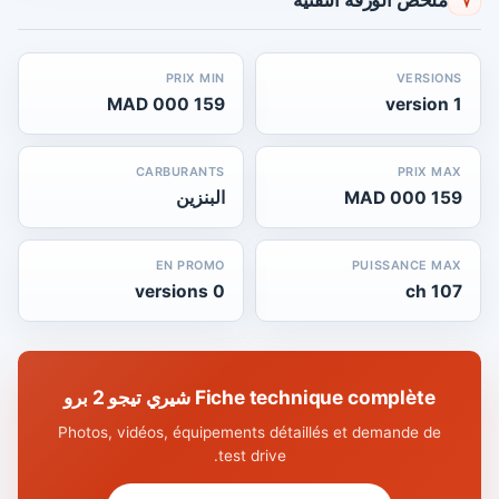
PRIX MIN
VERSIONS
159 000 MAD
1 version
CARBURANTS
PRIX MAX
159 000 MAD
البنزين
EN PROMO
PUISSANCE MAX
0 versions
107 ch
Fiche technique complète شيري تيجو 2 برو
Photos, vidéos, équipements détaillés et demande de
test drive.