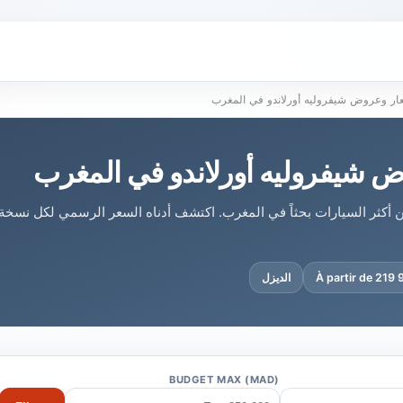
ار وعروض شيفروليه أورلاندو في المغرب
 شيفروليه أورلاندو في المغرب
 من أكثر السيارات بحثاً في المغرب. اكتشف أدناه السعر الرسمي لكل نسخة
À partir de 219
الديزل
BUDGET MAX (MAD)