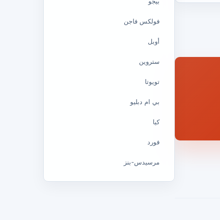
بيجو
فولكس فاجن
أوبل
ستروين
تويوتا
بي ام دبليو
كيا
فورد
مرسيدس-بنز