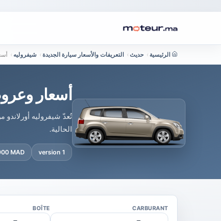
الرئيسية
›
حديث
›
التعريفات والأسعار سيارة الجديدة
›
شيفروليه
›
أسع
أسعار وعروض
تُعدّ شيفروليه أورلاندو
الحالية.
 900 MAD
1 version
BOÎTE
CARBURANT