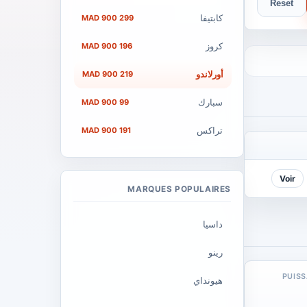
Reset
كابتيفا
299 900 MAD
كروز
196 900 MAD
أورلاندو
219 900 MAD
سبارك
99 900 MAD
تراكس
191 900 MAD
Voir
MARQUES POPULAIRES
داسيا
رينو
PUIS
هيونداي