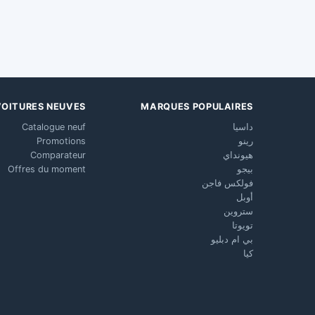
VOITURES NEUVES
MARQUES POPULAIRES
داسيا
Catalogue neuf
رينو
Promotions
هيونداي
Comparateur
بيجو
Offres du moment
فولكس فاجن
أوبل
ستروين
تويوتا
بي ام دبليو
كيا