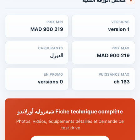
PRIX MIN
VERSIONS
219 900 MAD
1 version
CARBURANTS
PRIX MAX
219 900 MAD
الديزل
EN PROMO
PUISSANCE MAX
0 versions
163 ch
Fiche technique complète شيفروليه أورلاندو
Photos, vidéos, équipements détaillés et demande de
test drive.