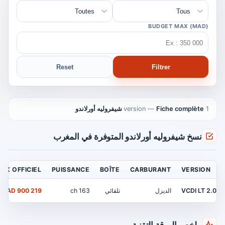
BUDGET MAX (MAD)
Reset
Filtrer
1 version
Fiche complète شيفروليه أورلاندو
—
نسخ شيفروليه أورلاندو المتوفرة في المغرب
RIX OFFICIEL
PUISSANCE
BOÎTE
CARBURANT
VERSION
2.0 VCDI LT
الديزل
تلقائي
163 ch
219 900 MAD
ملخص الورقة التقنية