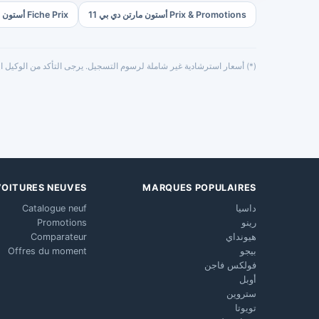
Prix & Promotions أستون مارتن دي بي 11
Fiche Prix أستون مارتن دي بي 11
(*) أسعار استرشادية غير شاملة لرسوم التسجيل. يرجى التأكد من الوكيل ال
VOITURES NEUVES
MARQUES POPULAIRES
داسيا
Catalogue neuf
رينو
Promotions
هيونداي
Comparateur
بيجو
Offres du moment
فولكس فاجن
أوبل
ستروين
تويوتا