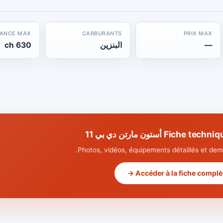
SANCE MAX
CARBURANTS
PRIX MAX
—
البنزين
630 ch
Fic أستون مارتن دي بي 11
Photos, vidéos, équipements détaillés et dema
Accéder à la fiche complète