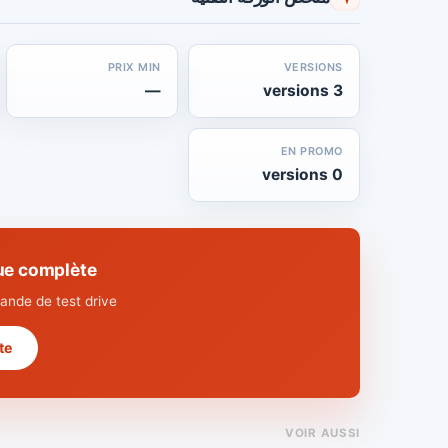
PRIX MIN
VERSIONS
—
3 versions
EN PROMO
0 versions
he technique complète
nde de test drive.
 →
VOIR AUSSI