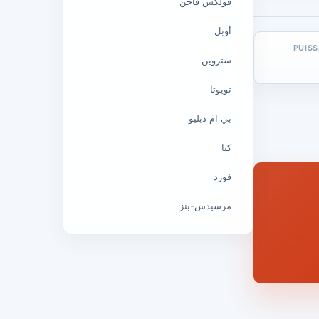
فولكس فاجن
أوبل
PUIS
ستروين
تويوتا
بي ام دبليو
كيا
فورد
مرسيدس-بنز