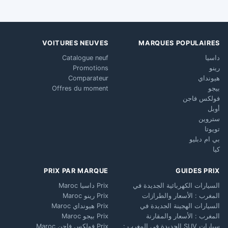
VOITURES NEUVES
MARQUES POPULAIRES
داسيا
Catalogue neuf
رينو
Promotions
هيونداي
Comparateur
بيجو
Offres du moment
فولكس فاجن
أوبل
ستروين
تويوتا
بي ام دبليو
كيا
PRIX PAR MARQUE
GUIDES PRIX
السيارات الكهربائية الجديدة في
Prix داسيا Maroc
المغرب : الأسعار والطرازات
Prix رينو Maroc
السيارات الهجينة الجديدة في
Prix هيونداي Maroc
المغرب : الأسعار والمقارنة
Prix بيجو Maroc
سيارات SUV الجديدة في المغرب :
Prix فولكس فاجن Maroc