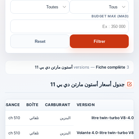
BUDGET MAX (MAD)
Reset
Filtrer
3 versions
Fiche complète أستون مارتن دي بي 11
—
جدول أسعار أستون مارتن دي بي 11
UISSANCE
BOÎTE
CARBURANT
VERSION
4.0-litre twin-turbo V8
البنزين
تلقائي
510 ch
Volante 4.0-litre twin-turbo V8
البنزين
تلقائي
510 ch