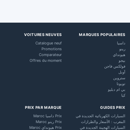
VOITURES NEUVES
MARQUES POPULAIRES
داسيا
Catalogue neuf
رينو
Promotions
هيونداي
Comparateur
بيجو
Offres du moment
فولكس فاجن
أوبل
ستروين
تويوتا
بي ام دبليو
كيا
PRIX PAR MARQUE
GUIDES PRIX
السيارات الكهربائية الجديدة في
Prix داسيا Maroc
المغرب : الأسعار والطرازات
Prix رينو Maroc
السيارات الهجينة الجديدة في
Prix هيونداي Maroc