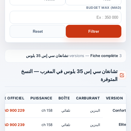
BUDGET MAX (MAD)
Reset
Filtrer
3 versions
Fiche complète تشانغان سي إس 35 بلوس
—
تشانغان سي إس 35 بلوس في المغرب — النسخ
المتوفرة
RIX OFFICIEL
PUISSANCE
BOÎTE
CARBURANT
VERSION
Confort
البنزين
تلقائي
158 ch
229 900 MAD
Elite
البنزين
تلقائي
158 ch
239 900 MAD