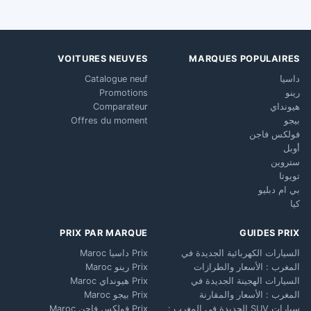
VOITURES NEUVES
MARQUES POPULAIRES
داسيا
Catalogue neuf
رينو
Promotions
هيونداي
Comparateur
بيجو
Offres du moment
فولكس فاجن
أوبل
ستروين
تويوتا
بي ام دبليو
كيا
PRIX PAR MARQUE
GUIDES PRIX
السيارات الكهربائية الجديدة في
Prix داسيا Maroc
المغرب : الأسعار والطرازات
Prix رينو Maroc
السيارات الهجينة الجديدة في
Prix هيونداي Maroc
المغرب : الأسعار والمقارنة
Prix بيجو Maroc
سيارات SUV الجديدة في المغرب :
Prix فولكس فاجن Maroc