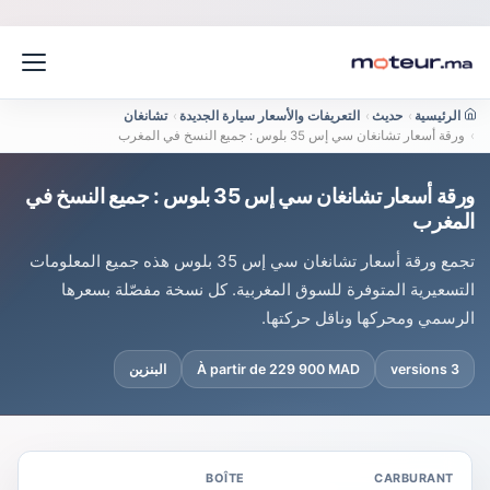
الرئيسية
›
حديث
›
التعريفات والأسعار سيارة الجديدة
›
تشانغان
›
ورقة أسعار تشانغان سي إس 35 بلوس : جميع النسخ في المغرب
ورقة أسعار تشانغان سي إس 35 بلوس : جميع النسخ في
المغرب
تجمع ورقة أسعار تشانغان سي إس 35 بلوس هذه جميع المعلومات
التسعيرية المتوفرة للسوق المغربية. كل نسخة مفصّلة بسعرها
الرسمي ومحركها وناقل حركتها.
3 versions
À partir de 229 900 MAD
البنزين
BOÎTE
CARBURANT