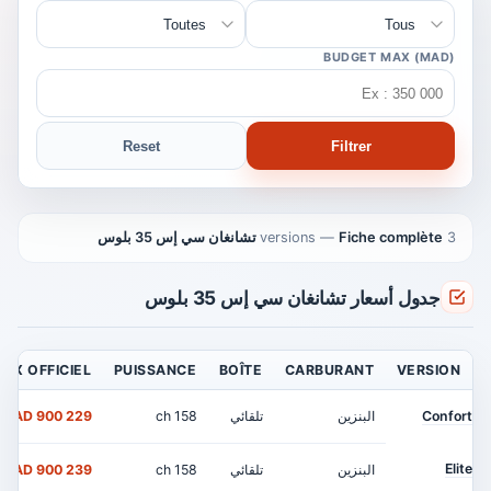
BUDGET MAX (MAD)
Reset
Filtrer
3 versions
Fiche complète تشانغان سي إس 35 بلوس
—
جدول أسعار تشانغان سي إس 35 بلوس
RIX OFFICIEL
PUISSANCE
BOÎTE
CARBURANT
VERSION
Confort
البنزين
تلقائي
158 ch
229 900 MAD
Elite
البنزين
تلقائي
158 ch
239 900 MAD