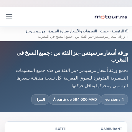
الرئيسية
›
حديث
›
التعريفات والأسعار سيارة الجديدة
›
مرسيدس-بنز
›
ورقة أسعار مرسيدس-بنز الفئة س : جميع النسخ في المغرب
ورقة أسعار مرسيدس-بنز الفئة س : جميع النسخ في
المغرب
تجمع ورقة أسعار مرسيدس-بنز الفئة س هذه جميع المعلومات
التسعيرية المتوفرة للسوق المغربية. كل نسخة مفصّلة بسعرها
الرسمي ومحركها وناقل حركتها.
4 versions
À partir de 594 000 MAD
الديزل
BOÎTE
CARBURANT