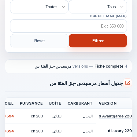
BUDGET MAX (MAD)
Reset
Filtrer
4 versions
Fiche complète مرسيدس-بنز الفئة س
—
جدول أسعار مرسيدس-بنز الفئة س
FFICIEL
PUISSANCE
BOÎTE
CARBURANT
VERSION
220 d Avantgarde
الديزل
تلقائي
200 ch
594 000 MAD
220 d Luxury
الديزل
تلقائي
200 ch
654 000 MAD