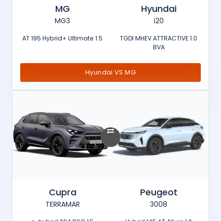
MG
Hyundai
MG3
i20
1.5 AT 195 Hybrid+ Ultimate
1.0 TGDI MHEV ATTRACTIVE
BVA
Hyundai VS MG
Cupra
Peugeot
TERRAMAR
3008