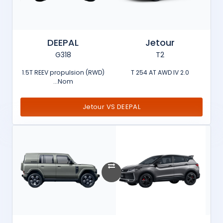
DEEPAL
Jetour
G318
T2
1.5T REEV propulsion (RWD)
2.0 T 254 AT AWD IV
Nom...
Jetour VS DEEPAL