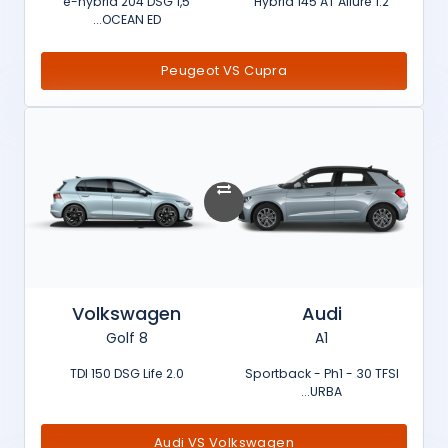
1,5 e-hybrid 204 DSG
1.2 Hybrid 145 AT Allure
OCEAN ED...
Peugeot VS Cupra
Volkswagen
Audi
Golf 8
A1
2.0 TDI 150 DSG Life
Sportback - Ph1 - 30 TFSI
URBA...
Audi VS Volkswagen