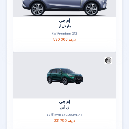
إم جي
مارفل آر
212 kW Premium
530 000 درهم
إم جي
زد أس
EV 51KWH EXCLUSIVE AT
231 750 درهم