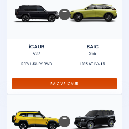
iCAUR
BAIC
V27
X55
REEV LUXURY RWD
1.5 l 185 AT LV4
BAIC VS iCAUR