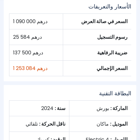
الأسعار والتعريفات
السعر في صالة العرض
1 090 000 درهم
رسوم التسجيل
25 584 درهم
ضريبة الرفاهية
137 500 درهم
السعر الإجمالي
1 253 084 درهم
البطاقة التقنية
الماركة :
بورش
سنة :
2024
الموديل :
ماكان
ناقل الحركة :
تلقائي
الإصدار :
4 Electric
الوقود :
كهربائي