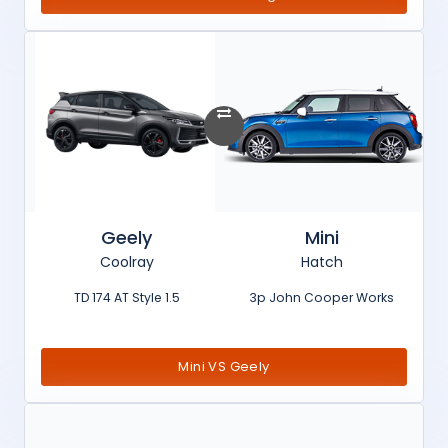
Geely
Mini
Coolray
Hatch
1.5 TD 174 AT Style
3p John Cooper Works
Mini VS Geely