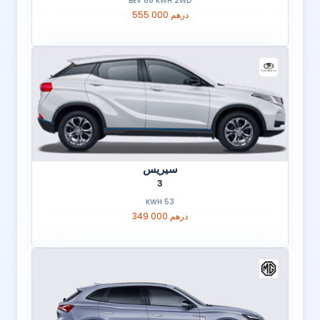
BEV 88 KWH 2WD
555 000 درهم
سيريس
3
53 KWH
349 000 درهم