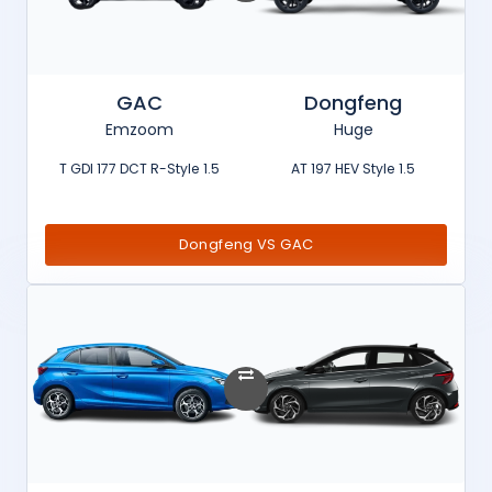
GAC
Dongfeng
Emzoom
Huge
1.5 T GDI 177 DCT R-Style
1.5 AT 197 HEV Style
Dongfeng VS GAC