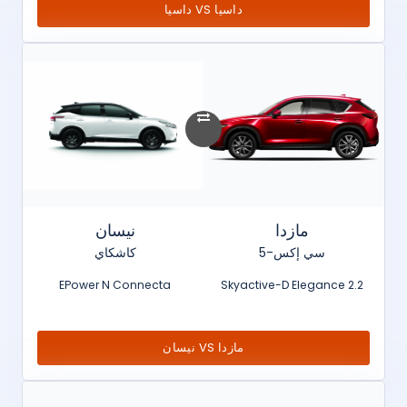
داسيا VS داسيا
مازدا
نيسان
سي إكس-5
كاشكاي
EPower N Connecta
2.2 Skyactive-D Elegance
مازدا VS نيسان