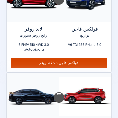
فولكس فاجن
لاند روفر
تواريج
رانج روفر سبورت
3.0 I6 PHEV 510 4WD
3.0 V6 TDI 286 R-Line
Autobiogra...
فولكس فاجن VS لاند روفر