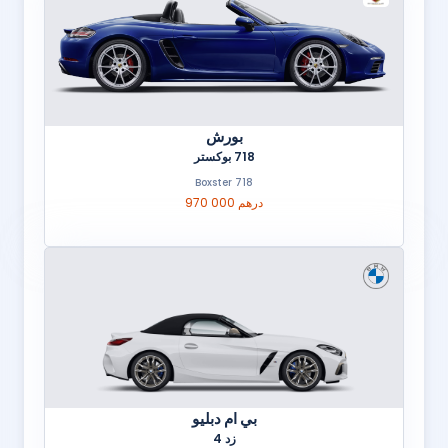
بورش
718 بوكستر
718 Boxster
970 000 درهم
بي ام دبليو
زد 4