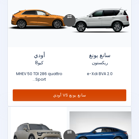
سانغ يونغ
أودي
ريكستون
كيو8
MHEV 50 TDI 286 quattro
2.0 e-Xdi BVA
Sport...
سانغ يونغ VS أودي