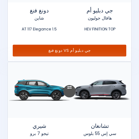
جي دبليو أم
دونغ فنغ
هافال جوليون
شاين
1.5 AT 117 Elegance
HEV FINITION TOP
جي دبليو أم VS دونغ فنغ
تشانغان
شيري
سي إس 55 بلوس
تيجو 7 برو