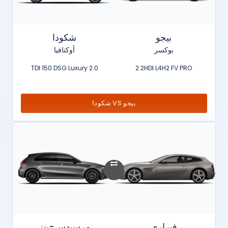
بيجو
شكودا
بوكسر
أوكتافيا
2.0 TDI 150 DSG Luxury
2.2HDI L4H2 FV PRO
بيجو VS شكودا
فيراري
مرسيدس-بنز