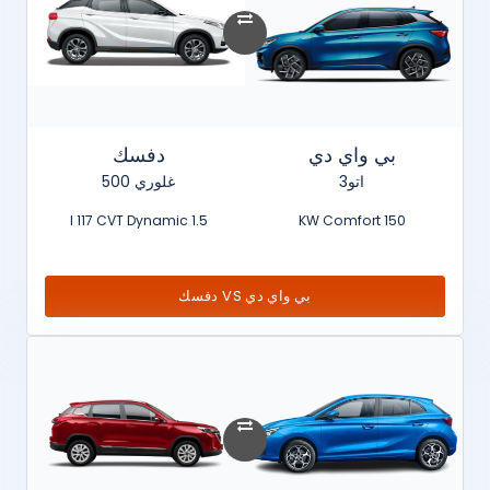
بي واي دي
دفسك
اتو3
غلوري 500
1.5 l 117 CVT Dynamic
150 KW Comfort
بي واي دي VS دفسك