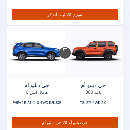
شيري VS لينك آند كو
جي دبليو أم
جي دبليو أم
تانك 300
هافال اتش 6
PHEV 1.5 AT 240 4WD DELUXE
2.0 TSI 217 4WD
جي دبليو أم VS جي دبليو أم