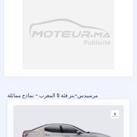
مرسيدس-بنز فئة S المغرب - نماذج مماثلة