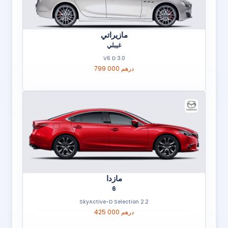
مازيراتي
غيبلي
3.0 V6 D
799 000 درهم
مازدا
6
2.2 SkyActive-D Selection
425 000 درهم