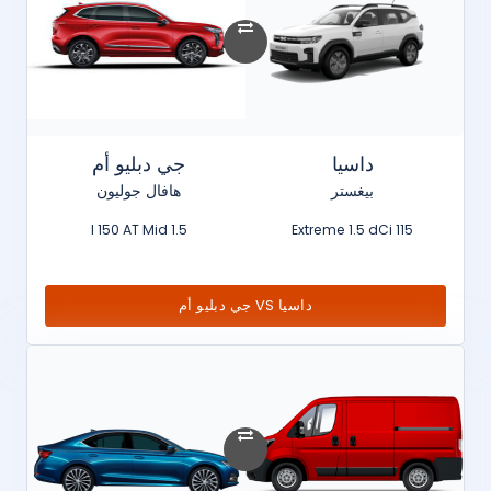
داسيا
جي دبليو أم
بيغستر
هافال جوليون
1.5 l 150 AT Mid
Extreme 1.5 dCi 115
داسيا VS جي دبليو أم