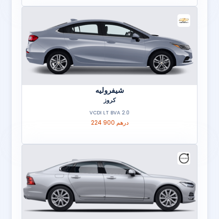
شيفروليه
كروز
2.0 VCDI LT BVA
224 900 درهم