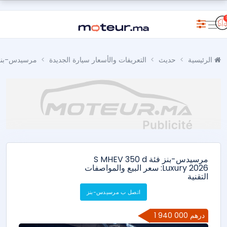
الرئيسية
حديث
التعريفات والأسعار سيارة الجديدة
مرسيدس-بنز
مرسيدس-بنز فئة S MHEV 350 d
Luxury 2026: سعر البيع والمواصفات
التقنية
اتصل ب مرسيدس-بنز
1 940 000 درهم