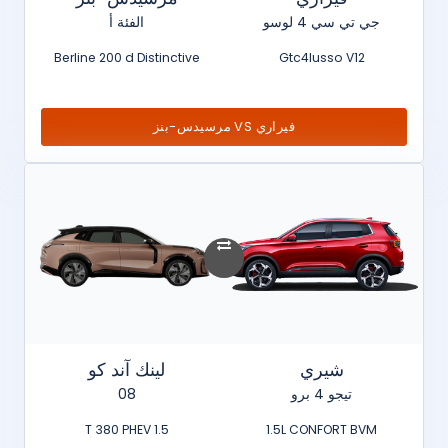
جي تي سي 4 لوسو
الفئة أ
Berline 200 d Distinctive
Gtc4lusso V12
فيراري VS مرسيدس-بنز
شيري
لينك آند كو
تيجو 4 برو
08
1.5 T 380 PHEV
1.5L CONFORT BVM