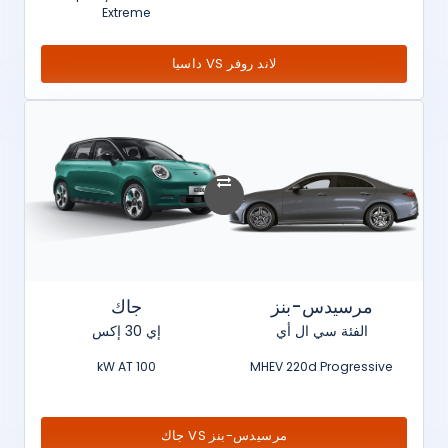
Extreme
لاند روفر VS داسيا
مرسيدس-بنز
جاك
الفئة سي ال أي
إي 30 إكس
100 kW AT
MHEV 220d Progressive
مرسيدس-بنز VS جاك