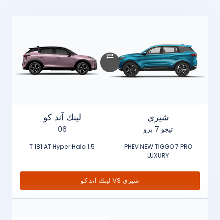
شيري
لينك آند كو
تيجو 7 برو
06
1.5 T 181 AT Hyper Halo
PHEV NEW TIGGO 7 PRO
LUXURY
شيري VS لينك آند كو