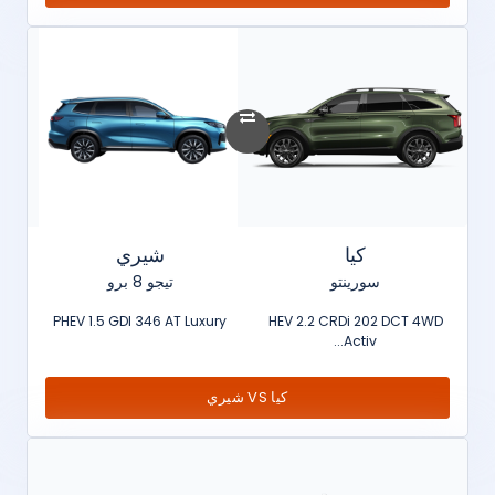
كيا
شيري
سورينتو
تيجو 8 برو
PHEV 1.5 GDI 346 AT Luxury
HEV 2.2 CRDi 202 DCT 4WD
Activ...
كيا VS شيري