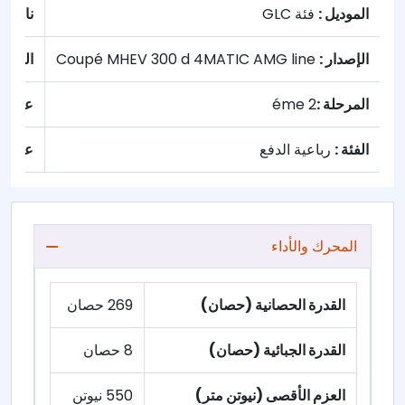
الموديل :
فئة GLC
ناقل ا
الإصدار :
Coupé MHEV 300 d 4MATIC AMG line
الوقود 
المرحلة :
2 éme
عدد الأ
الفئة :
رباعية الدفع
عدد ال
المحرك والأداء
القدرة الحصانية (حصان)
269 حصان
القدرة الجبائية (حصان)
8 حصان
العزم الأقصى (نيوتن متر)
550 نيوتن