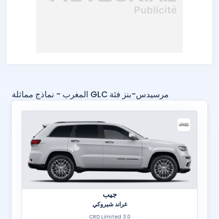
مرسيدس-بنز فئة GLC المغرب - نماذج مماثلة
جيب
غراند شيروكي
3.0 CRD Limited