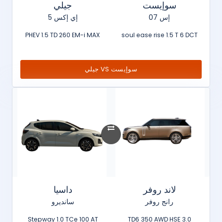
سوإيست
جيلي
إس 07
إي إكس 5
PHEV 1.5 TD 260 EM-i MAX
soul ease rise 1.5 T 6 DCT
سوإيست VS جيلي
لاند روفر
داسيا
رانج روفر
سانديرو
Stepway 1.0 TCe 100 AT
3.0 TD6 350 AWD HSE