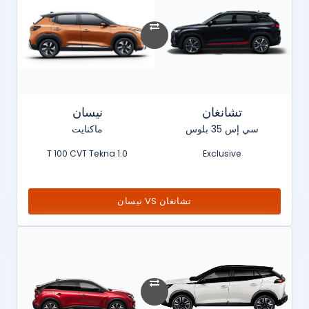
تشانغان
نيسان
سي إس 35 بلوس
ماكنايت
1.0 T 100 CVT Tekna
Exclusive
تشانغان VS نيسان