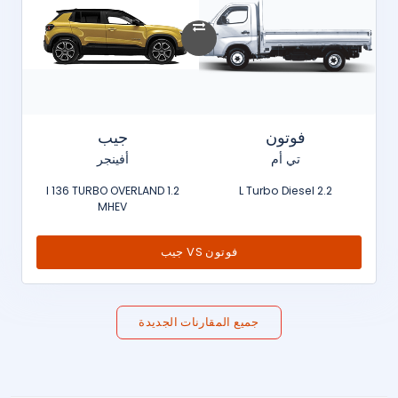
فوتون
جيب
تي أم
أفينجر
1.2 l 136 TURBO OVERLAND
2.2 L Turbo Diesel
MHEV
فوتون VS جيب
جميع المقارنات الجديدة