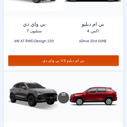
بي ام دبليو
بي واي دي
اكس 4
سيليون 7
230 kW AT RWD Design
xDrive 20d XLINE
بي ام دبليو VS بي واي دي