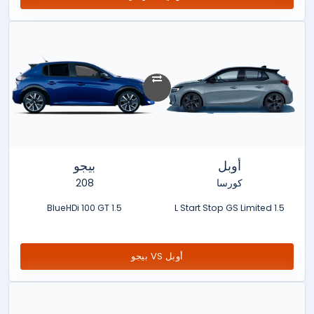
أوبل
بيجو
كورسا
208
1.5 BlueHDi 100 GT
1.5 L Start Stop GS Limited
أوبل VS بيجو