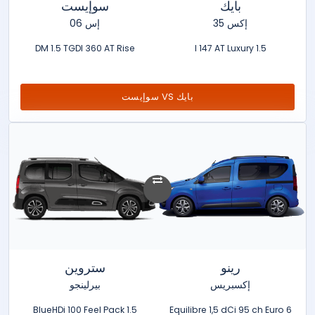
بايك
سوإيست
إكس 35
إس 06
DM 1.5 TGDI 360 AT Rise
1.5 l 147 AT Luxury
بايك VS سوإيست
رينو
ستروين
إكسبريس
بيرلينجو
1.5 BlueHDi 100 Feel Pack
Equilibre 1,5 dCi 95 ch Euro 6