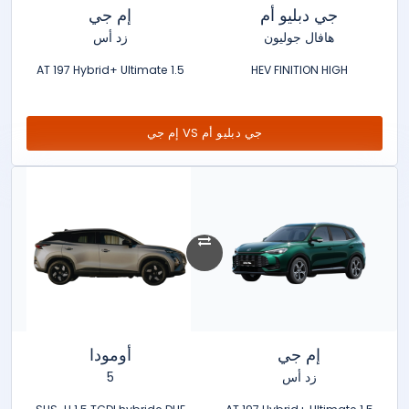
جي دبليو أم
إم جي
هافال جوليون
زد أس
1.5 AT 197 Hybrid+ Ultimate
HEV FINITION HIGH
جي دبليو أم VS إم جي
إم جي
أومودا
زد أس
5