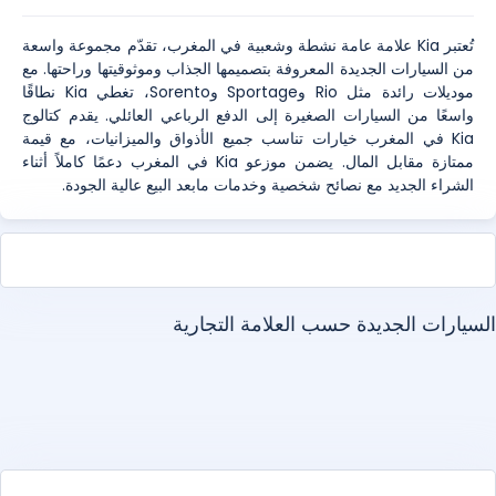
تُعتبر Kia علامة عامة نشطة وشعبية في المغرب، تقدّم مجموعة واسعة
من السيارات الجديدة المعروفة بتصميمها الجذاب وموثوقيتها وراحتها. مع
موديلات رائدة مثل Rio وSportage وSorento، تغطي Kia نطاقًا
واسعًا من السيارات الصغيرة إلى الدفع الرباعي العائلي. يقدم كتالوج
Kia في المغرب خيارات تناسب جميع الأذواق والميزانيات، مع قيمة
ممتازة مقابل المال. يضمن موزعو Kia في المغرب دعمًا كاملاً أثناء
الشراء الجديد مع نصائح شخصية وخدمات مابعد البيع عالية الجودة.
سيارات الجديدة حسب العلامة التجارية
أبارث
ألفا روميو
ألبين
أستون مارتن
أودي
بايك
بنتلي
ي ام دبليو
بي واي دي
تشانغان
شيري
شيفروليه
ستروين
كوبرا