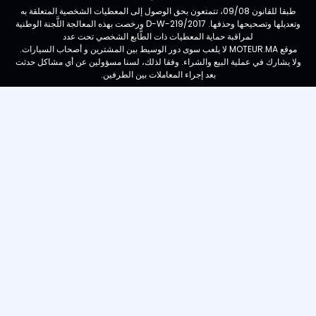
طبقا للقانون 09/08، تتمتعون بحق الوصول إلى المعطيات الشخصية المتعلقة به
وتعديلها وتصحيحها وحذفها. D-W-219/2017 ورخصت بهذه المعالجة اللَّجنة الوطنية
لمراقبة حماية المعطيات ذات الطَّابع الشخصي تحت عدد
موقع MOTEUR.MA لا يلعب سوى دور الوسيط بين المشترين و أصحاب السيارات.
ولا يشارك في عملية البيع والشراء. وفقا لذلك، لسنا مسؤولين عن أي مشاكل حدثت
بعد إجراء المعاملات بين الطرفين.