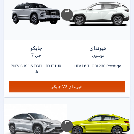
هيونداي
جايكو
توسون
جي 7
PHEV SHS 1.5 TGDI - 1DHT LUX
HEV 1.6 T-GDi 230 Prestige
B...
هيونداي VS جايكو