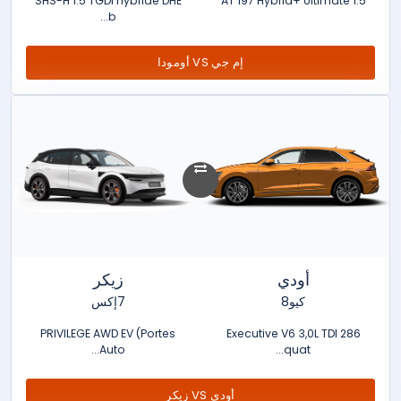
SHS-H 1.5 TGDI hybride DHE
1.5 AT 197 Hybrid+ Ultimate
b...
إم جي VS أومودا
أودي
زيكر
كيو8
7إكس
PRIVILEGE AWD EV (Portes
Executive V6 3,0L TDI 286
Auto...
quat...
أودي VS زيكر