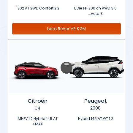
2.2 l 202 AT 2WD Confort
3.0 L Diesel 200 ch AWD
Auto S...
Land Rover VS KGM
Citroën
Peugeot
C4
2008
MHEV 1.2 Hybrid 145 AT
1.2 Hybrid 145 AT GT
MAX+