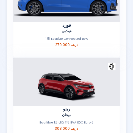
فورد
فوكس
1.5l EcoBlue Connected BVA
279 000 درهم
رينو
ميجان
Equilibre 1.5 dCi 115 BVA EDC Euro 6
308 000 درهم