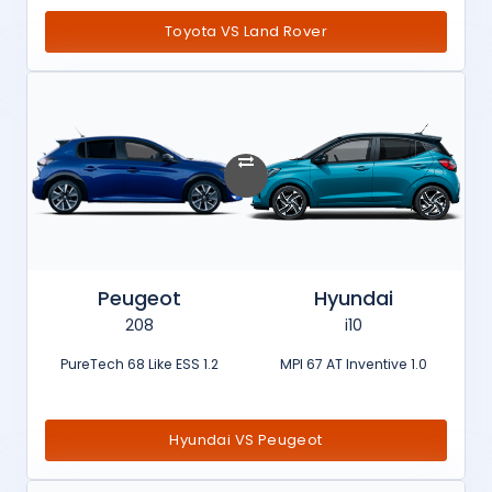
Toyota VS Land Rover
Peugeot
Hyundai
208
i10
1.2 PureTech 68 Like ESS
1.0 MPI 67 AT Inventive
Hyundai VS Peugeot