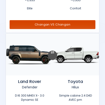
CS35+
CS35+
Elite
Confort
Changan VS Changan
Land Rover
Toyota
Defender
Hilux
3.0 D I6 300 MHEV X-
Simple cabine 2.4 D4D
Dynamic SE
AVEC pm