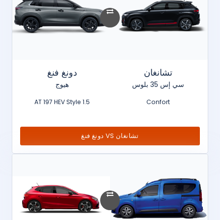
تشانغان
دونغ فنغ
سي إس 35 بلوس
هيوج
1.5 AT 197 HEV Style
Confort
تشانغان VS دونغ فنغ