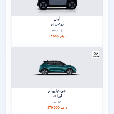
أوبل
روكس-إي
6 kW AT
125 000 درهم
جي دبليو أم
أورا 03
ora 03
379 900 درهم