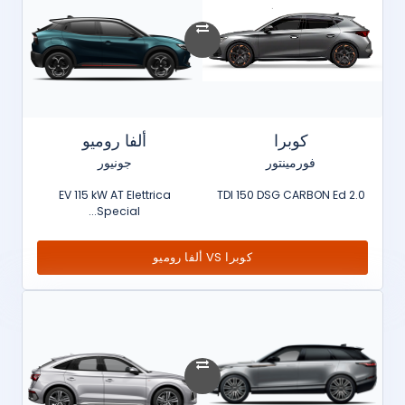
كوبرا
ألفا روميو
فورمينتور
جونيور
EV 115 kW AT Elettrica
2.0 TDI 150 DSG CARBON Ed
Special...
كوبرا VS ألفا روميو