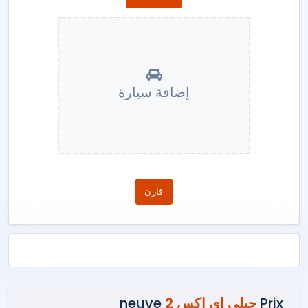
إضافة سيارة
قارن
Prix
جيلي إي إكس 2
neuve