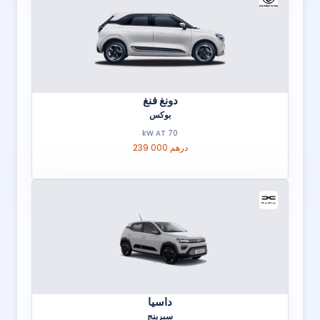
دونغ فنغ
بوكس
70 kW AT
239 000 درهم
داسيا
سبرينج