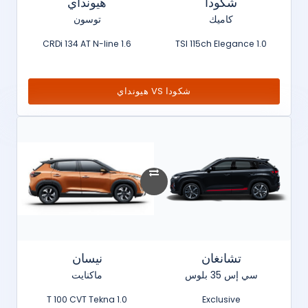
شكودا
هيونداي
كاميك
توسون
1.6 CRDi 134 AT N-line
1.0 TSI 115ch Elegance
شكودا VS هيونداي
تشانغان
نيسان
سي إس 35 بلوس
ماكنايت
1.0 T 100 CVT Tekna
Exclusive