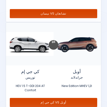
تشانغان VS نيسان
أوبل
كي جي إم
جراندلاند
توريس
HEV 1.5 T-GDI 204 AT
New Edition MHEV 1,2l
Confort
أوبل VS كي جي إم