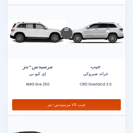
جيب
مرسيدس-بنز
غراند شيروكي
إي كيو بي
250 AMG line
3.0 CRD Overland
جيب VS مرسيدس-بنز