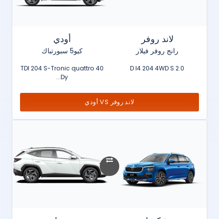
لاند روفر
أودي
رانج روفر فيلار
كيو5 سبورتباك
40 TDI 204 S-Tronic quattro
2.0 D I4 204 4WD S
Dy...
لاند روفر VS أودي