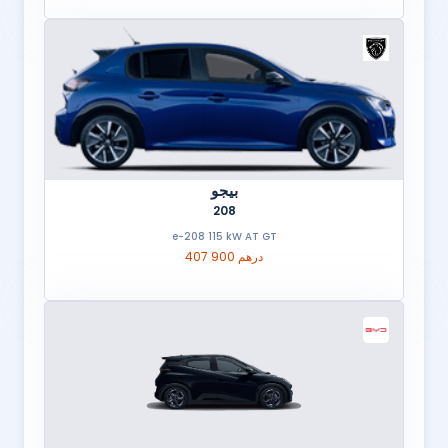
بيجو
208
e-208 115 kW AT GT
407 900 درهم