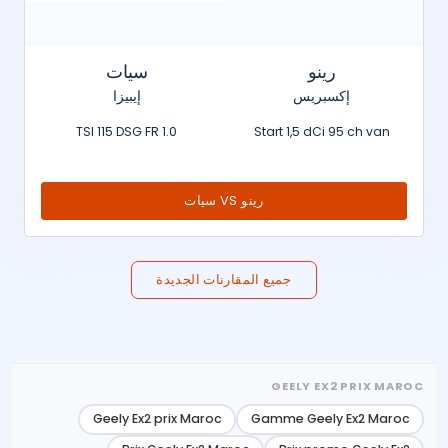
رينو
سيات
إكسبريس
إيبيزا
1.0 TSI 115 DSG FR
Start 1,5 dCi 95 ch van
رينو VS سيات
جميع المقارنات الجديدة
GEELY EX2 PRIX MAROC
Geely Ex2 prix Maroc
Gamme Geely Ex2 Maroc