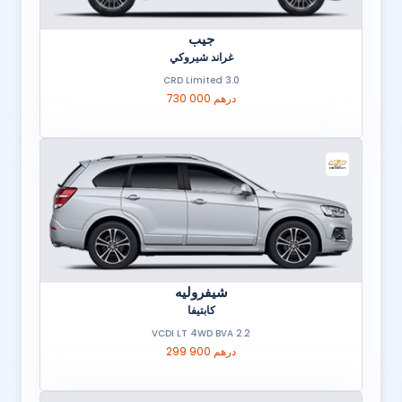
جيب
غراند شيروكي
3.0 CRD Limited
730 000 درهم
شيفروليه
كابتيفا
2.2 VCDI LT 4WD BVA
299 900 درهم