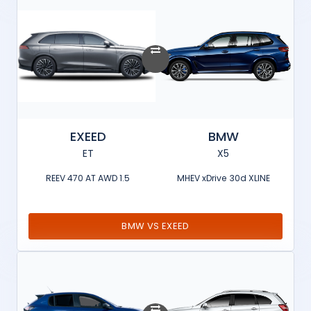
EXEED
BMW
ET
X5
1.5 REEV 470 AT AWD
MHEV xDrive 30d XLINE
BMW VS EXEED