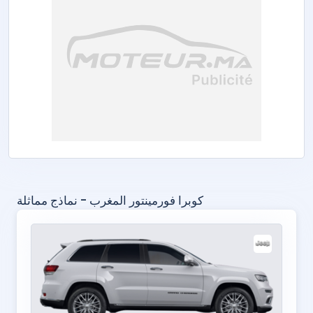
كوبرا فورمينتور المغرب - نماذج مماثلة