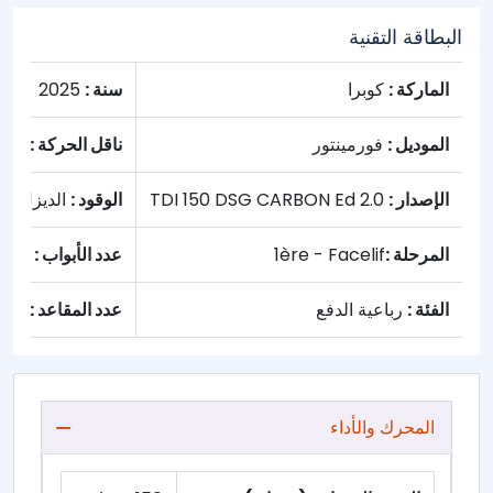
البطاقة التقنية
الماركة :
كوبرا
سنة :
2025
الموديل :
فورمينتور
ناقل الحركة :
تلقا
الإصدار :
2.0 TDI 150 DSG CARBON Ed
الوقود :
الديزل
المرحلة :
1ère - Facelif
عدد الأبواب :
4
الفئة :
رباعية الدفع
عدد المقاعد :
5
المحرك والأداء