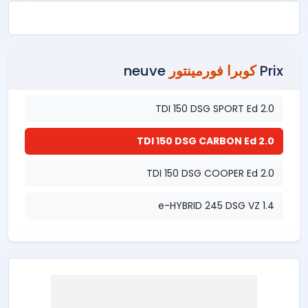
Prix
كوبرا فورمينتور
neuve
2.0 TDI 150 DSG SPORT Ed
2.0 TDI 150 DSG CARBON Ed
2.0 TDI 150 DSG COOPER Ed
1.4 e-HYBRID 245 DSG VZ