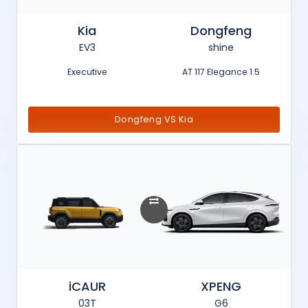
Kia
Dongfeng
EV3
shine
Executive
1.5 AT 117 Elegance
Dongfeng VS Kia
iCAUR
XPENG
03T
G6