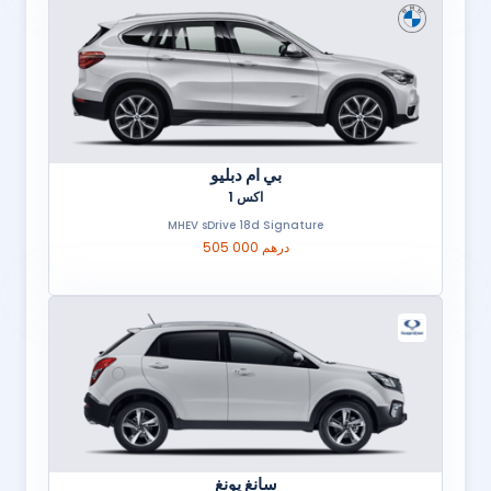
بي ام دبليو
اكس 1
MHEV sDrive 18d Signature
505 000 درهم
سانغ يونغ