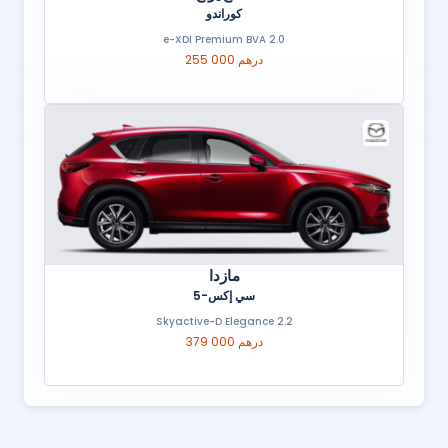
كوراندو
2.0 e-XDI Premium BVA
255 000 درهم
مازدا
سي إكس-5
2.2 Skyactive-D Elegance
379 000 درهم