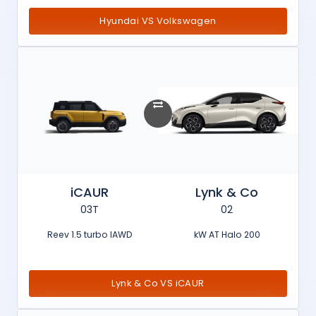
Hyundai VS Volkswagen
iCAUR
Lynk & Co
03T
02
Reev 1.5 turbo IAWD
200 kW AT Halo
Lynk & Co VS iCAUR