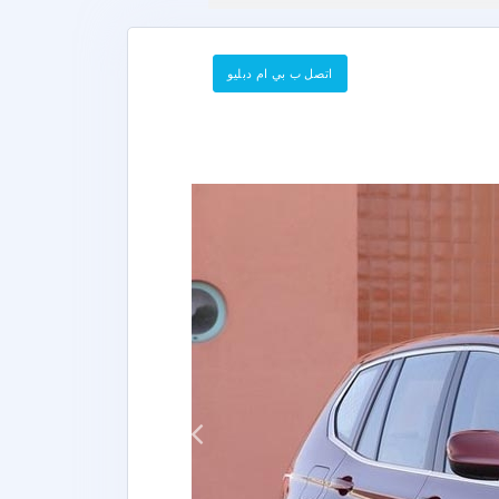
اتصل ب بي ام دبليو