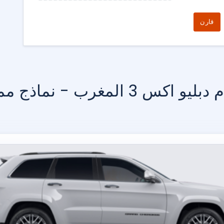
قارن
و اكس 3 المغرب - نماذج مماثلة