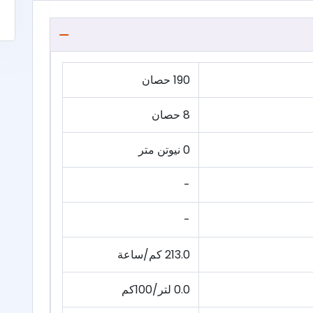
190 حصان
8 حصان
0 نيوتن متر
-
-
213.0 كم/ساعة
0.0 لتر/100كم