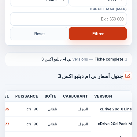
BUDGET MAX (MAD)
Reset
Filtrer
3 versions
Fiche complète بي ام دبليو اكس 3
—
جدول أسعار بي ام دبليو اكس 3
ICIEL
PUISSANCE
BOÎTE
CARBURANT
VERSION
xDrive 20d X Line
الديزل
تلقائي
190 ch
595 000 MAD
xDrive 20d Pack M
الديزل
تلقائي
190 ch
677 000 MAD