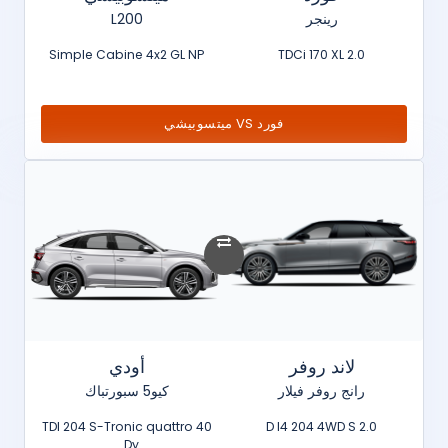
رينجر
L200
Simple Cabine 4x2 GL NP
2.0 TDCi 170 XL
فورد VS ميتسوبيشي
لاند روفر
أودي
رانج روفر فيلار
كيو5 سبورتباك
40 TDI 204 S-Tronic quattro
2.0 D I4 204 4WD S
Dy...