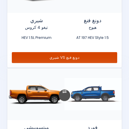
دونغ فنغ
شيري
هيوج
تيغو 4 كروس
HEV 1.5L Premium
1.5 AT 197 HEV Style
دونغ فنغ VS شيري
فورد
ميتسوبيشي