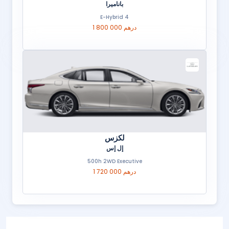
باناميرا
4 E-Hybrid
1 800 000 درهم
لكزس
إل إس
500h 2WD Executive
1 720 000 درهم