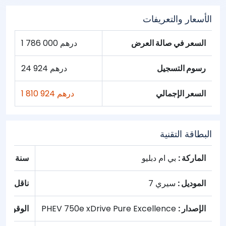
الأسعار والتعريفات
السعر في صالة العرض
1 786 000 درهم
رسوم التسجيل
24 924 درهم
السعر الإجمالي
1 810 924 درهم
البطاقة التقنية
الماركة :
بي ام دبليو
سنة :
2022
الموديل :
سيري 7
ناقل الحر
الإصدار :
PHEV 750e xDrive Pure Excellence
الوقود :
ها