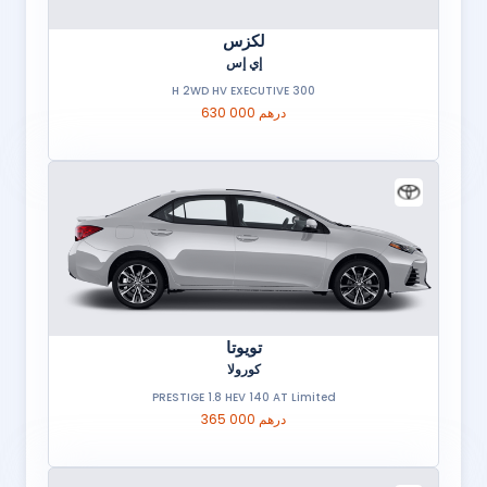
لكزس
إي إس
300 H 2WD HV EXECUTIVE
630 000 درهم
تويوتا
كورولا
PRESTIGE 1.8 HEV 140 AT Limited
365 000 درهم