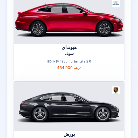
هيونداي
سوناتا
2.0 GDI HEV 195ch Ultimate
454 900 درهم
بورش