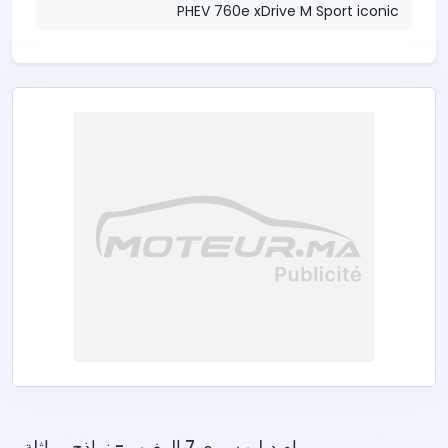
PHEV 760e xDrive M Sport iconic
بي ام دبليو سيري 7 المغرب - نماذج مماثلة