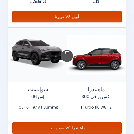
Distinct...
13...
أوبل VS تويوتا
ماهيندرا
سوإيست
إكس يو في 300
إس 06
ICE 1.6 l 197 AT Summit
1.2 l Turbo 110 W8
ماهيندرا VS سوإيست