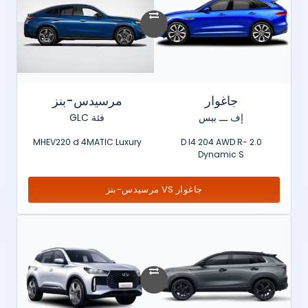
جاغوار
مرسيدس-بنز
إف ـــ بيس
فئة GLC
MHEV220 d 4MATIC Luxury
2.0 D I4 204 AWD R-
Dynamic S
جاغوار VS مرسيدس-بنز